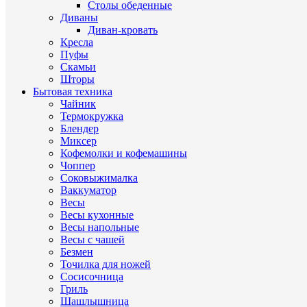
Столы обеденные
Диваны
Диван-кровать
Кресла
Пуфы
Скамьи
Шторы
Бытовая техника
Чайник
Термокружка
Блендер
Миксер
Кофемолки и кофемашины
Чоппер
Соковыжималка
Ваккуматор
Весы
Весы кухонные
Весы напольные
Весы с чашей
Безмен
Точилка для ножей
Сосисочница
Гриль
Шашлышница