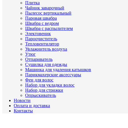
Плитка
Чайник заварочный
Пылесос вертикальный
Паровая швабра
Швабра с ведром
Швабра с распылителем
Электовеник
Пароочиститель
Тепловентилятор
Увлажнитель воздуха
Утюг
Отпариватель
Сушилка для одежды
Машинка для удаления катышков
Парикмахерские аксессуары
Фен для волос
Набор для укладки волос
Набор для стрижки
Опрыскиватель
Новости
Оплата и доставка
Контакты