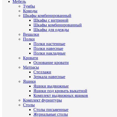
Мебель
Тумбы
Комоды
Шкафы комбинированный
Шкафы с витриной
Шкафы комбинированный
Шкафы для одежды
Вешалки
Полки
Полки настенные
Полки навесные
Полки накладные
Кровати
Основание кровати
Матрасы
Стеллажи
Зеркала навесные
Ящики
Ящики выдвижные
Ящики под кровать выкатной
Комплект выдвижных ящиков
Комплект фурнитуры
Столы
Столы письменные
Журнальные cтолы