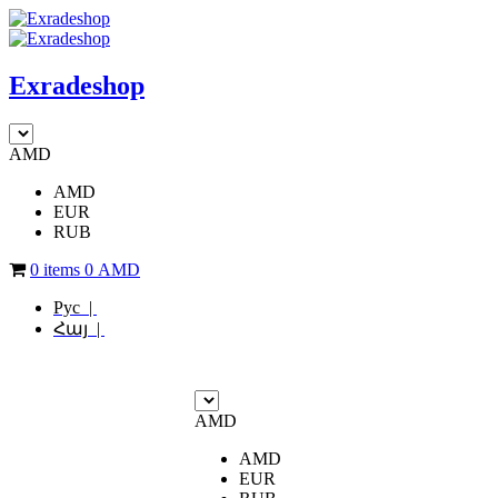
Exradeshop
AMD
AMD
EUR
RUB
0 items
0
AMD
Рус |
Հայ |
AMD
AMD
EUR