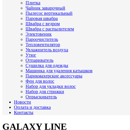
Плитка
Чайник заварочный
Пылесос вертикальный
Паровая швабра
Швабра с ведром
Швабра с распылителем
Электовеник
Пароочиститель
Тепловентилятор
Увлажнитель воздуха
Утюг
Отпариватель
Сушилка для одежды
Машинка для удаления катышков
Парикмахерские аксессуары
Фен для волос
Набор для укладки волос
Набор для стрижки
Опрыскиватель
Новости
Оплата и доставка
Контакты
GALAXY LINE