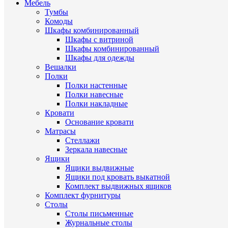
Мебель
Тумбы
Комоды
Шкафы комбинированный
Шкафы с витриной
Шкафы комбинированный
Шкафы для одежды
Вешалки
Полки
Полки настенные
Полки навесные
Полки накладные
Кровати
Основание кровати
Матрасы
Стеллажи
Зеркала навесные
Ящики
Ящики выдвижные
Ящики под кровать выкатной
Комплект выдвижных ящиков
Комплект фурнитуры
Столы
Столы письменные
Журнальные cтолы