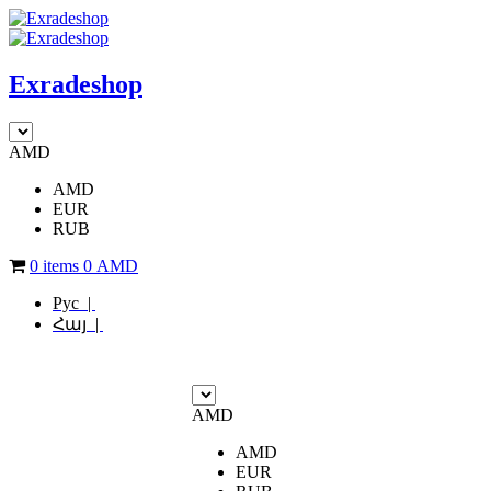
Exradeshop
AMD
AMD
EUR
RUB
0 items
0
AMD
Рус |
Հայ |
AMD
AMD
EUR