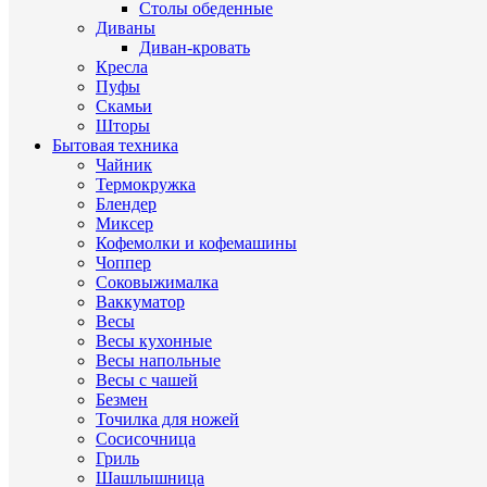
Столы обеденные
Диваны
Диван-кровать
Кресла
Пуфы
Скамьи
Шторы
Бытовая техника
Чайник
Термокружка
Блендер
Миксер
Кофемолки и кофемашины
Чоппер
Соковыжималка
Ваккуматор
Весы
Весы кухонные
Весы напольные
Весы с чашей
Безмен
Точилка для ножей
Сосисочница
Гриль
Шашлышница