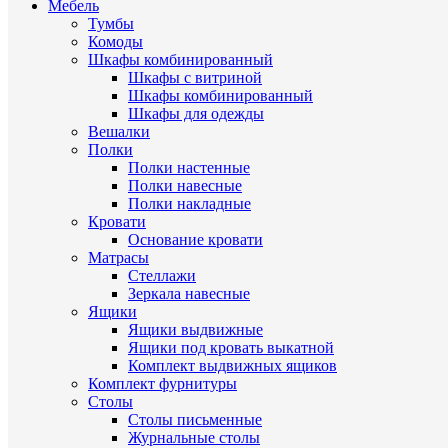
Мебель
Тумбы
Комоды
Шкафы комбинированный
Шкафы с витриной
Шкафы комбинированный
Шкафы для одежды
Вешалки
Полки
Полки настенные
Полки навесные
Полки накладные
Кровати
Основание кровати
Матрасы
Стеллажи
Зеркала навесные
Ящики
Ящики выдвижные
Ящики под кровать выкатной
Комплект выдвижных ящиков
Комплект фурнитуры
Столы
Столы письменные
Журнальные cтолы