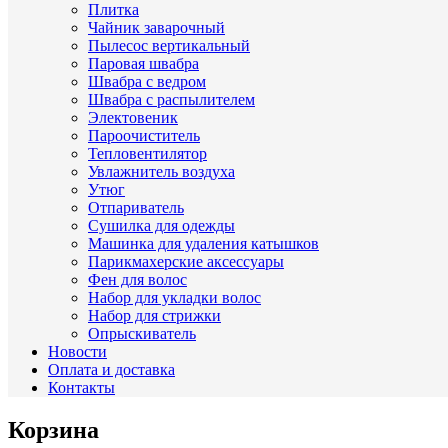
Плитка
Чайник заварочный
Пылесос вертикальный
Паровая швабра
Швабра с ведром
Швабра с распылителем
Электовеник
Пароочиститель
Тепловентилятор
Увлажнитель воздуха
Утюг
Отпариватель
Сушилка для одежды
Машинка для удаления катышков
Парикмахерские аксессуары
Фен для волос
Набор для укладки волос
Набор для стрижки
Опрыскиватель
Новости
Оплата и доставка
Контакты
Корзина