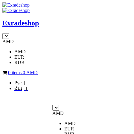
Exradeshop
AMD
AMD
EUR
RUB
0 items
0
AMD
Рус |
Հայ |
AMD
AMD
EUR