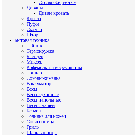
Столы обеденные
Диваны
Диван-кровать
Кресла
Пуфы
Скамьи
Шторы
Бытовая техника
Чайник
Термокружка
Блендер
Миксер
Кофемолки и кофемашины
Чоппер
Соковыжималка
Ваккуматор
Весы
Весы кухонные
Весы напольные
Весы с чашей
Безмен
Точилка для ножей
Сосисочница
Гриль
Шашлышница