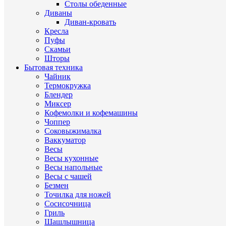
Столы обеденные
Диваны
Диван-кровать
Кресла
Пуфы
Скамьи
Шторы
Бытовая техника
Чайник
Термокружка
Блендер
Миксер
Кофемолки и кофемашины
Чоппер
Соковыжималка
Ваккуматор
Весы
Весы кухонные
Весы напольные
Весы с чашей
Безмен
Точилка для ножей
Сосисочница
Гриль
Шашлышница