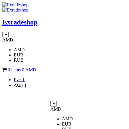
Exradeshop
AMD
AMD
EUR
RUB
0 items
0
AMD
Рус |
Հայ |
AMD
AMD
EUR