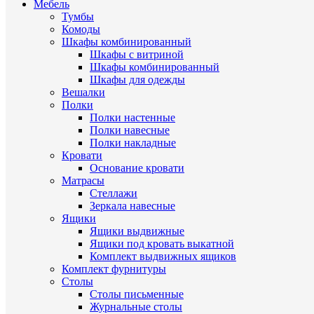
Мебель
Тумбы
Комоды
Шкафы комбинированный
Шкафы с витриной
Шкафы комбинированный
Шкафы для одежды
Вешалки
Полки
Полки настенные
Полки навесные
Полки накладные
Кровати
Основание кровати
Матрасы
Стеллажи
Зеркала навесные
Ящики
Ящики выдвижные
Ящики под кровать выкатной
Комплект выдвижных ящиков
Комплект фурнитуры
Столы
Столы письменные
Журнальные cтолы