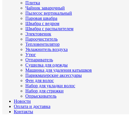
Плитка
Чайник заварочный
Пылесос вертикальный
Паровая швабра
Швабра с ведром
Швабра с распылителем
Электовеник
Пароочиститель
Тепловентилятор
Увлажнитель воздуха
Утюг
Отпариватель
Сушилка для одежды
Машинка для удаления катышков
Парикмахерские аксессуары
Фен для волос
Набор для укладки волос
Набор для стрижки
Опрыскиватель
Новости
Оплата и доставка
Контакты