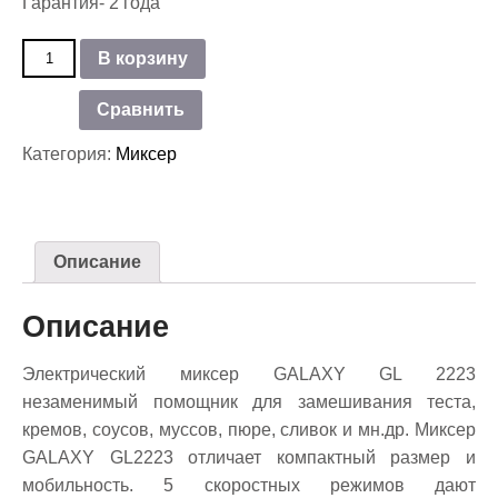
Гарантия- 2 года
Количество
В корзину
товара
Миксер
Сравнить
электрический
GALAXY
Категория:
Миксер
LINE
GL
2223
Описание
Описание
Электрический миксер GALAXY GL 2223
незаменимый помощник для замешивания теста,
кремов, соусов, муссов, пюре, сливок и мн.др. Миксер
GALAXY GL2223 отличает компактный размер и
мобильность. 5 скоростных режимов дают