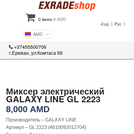
0
AMD
0 items
Հայ |
Рус |
AMD
+37455500706
г.Ереван, ул.Комтаса 59
Миксер электрический
GALAXY LINE GL 2223
8,000
AMD
Производитель – GALAXY LINE
Артикул – GL 2223 (4610092012704)