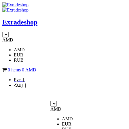
Exradeshop
AMD
AMD
EUR
RUB
0 items
0
AMD
Рус |
Հայ |
AMD
AMD
EUR