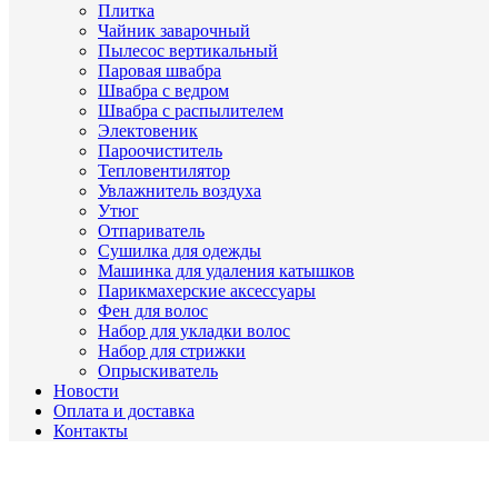
Плитка
Чайник заварочный
Пылесос вертикальный
Паровая швабра
Швабра с ведром
Швабра с распылителем
Электовеник
Пароочиститель
Тепловентилятор
Увлажнитель воздуха
Утюг
Отпариватель
Сушилка для одежды
Машинка для удаления катышков
Парикмахерские аксессуары
Фен для волос
Набор для укладки волос
Набор для стрижки
Опрыскиватель
Новости
Оплата и доставка
Контакты