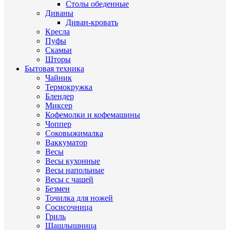
Столы обеденные
Диваны
Диван-кровать
Кресла
Пуфы
Скамьи
Шторы
Бытовая техника
Чайник
Термокружка
Блендер
Миксер
Кофемолки и кофемашины
Чоппер
Соковыжималка
Ваккуматор
Весы
Весы кухонные
Весы напольные
Весы с чашей
Безмен
Точилка для ножей
Сосисочница
Гриль
Шашлышница