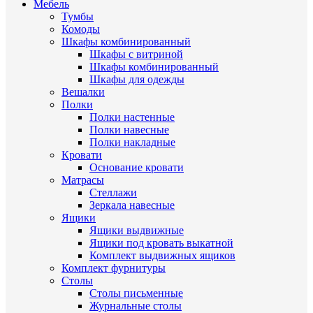
Мебель
Тумбы
Комоды
Шкафы комбинированный
Шкафы с витриной
Шкафы комбинированный
Шкафы для одежды
Вешалки
Полки
Полки настенные
Полки навесные
Полки накладные
Кровати
Основание кровати
Матрасы
Стеллажи
Зеркала навесные
Ящики
Ящики выдвижные
Ящики под кровать выкатной
Комплект выдвижных ящиков
Комплект фурнитуры
Столы
Столы письменные
Журнальные cтолы