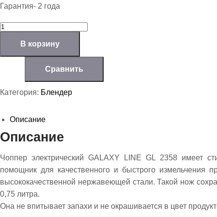
Гарантия- 2 года
К
о
В корзину
л
и
ч
Сравнить
е
с
Категория:
Блендер
т
в
о
Описание
т
Описание
о
в
а
Чоппер электрический GALAXY LINE GL 2358 имеет ст
р
помощник для качественного и быстрого измельчения п
а
Ч
высококачественной нержавеющей стали. Такой нож сохра
о
0,75 литра.
п
Она не впитывает запахи и не окрашивается в цвет продук
п