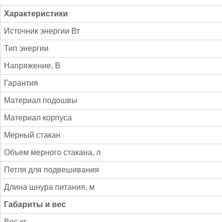
е
р
Характеристики
э
Источник энергии Вт
л
е
Тип энергии
к
т
Напряжение, В
р
и
Гарантия
ч
Материал подошвы
е
с
Материал корпуса
к
и
Мерный стакан
й
G
Объем мерного стакана, л
A
Петля для подвешивания
L
A
Длина шнура питания, м
X
Y
Габариты и вес
L
I
Вес кг