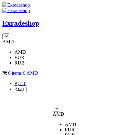
Exradeshop
AMD
AMD
EUR
RUB
0 items
0
AMD
Рус |
Հայ |
AMD
AMD
EUR