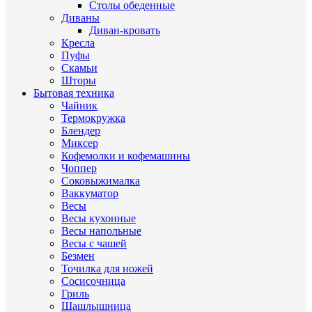
Столы обеденные
Диваны
Диван-кровать
Кресла
Пуфы
Скамьи
Шторы
Бытовая техника
Чайник
Термокружка
Блендер
Миксер
Кофемолки и кофемашины
Чоппер
Соковыжималка
Ваккуматор
Весы
Весы кухонные
Весы напольные
Весы с чашей
Безмен
Точилка для ножей
Сосисочница
Гриль
Шашлышница