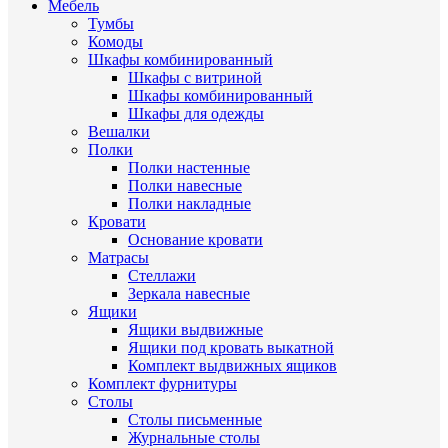
Мебель
Тумбы
Комоды
Шкафы комбинированный
Шкафы с витриной
Шкафы комбинированный
Шкафы для одежды
Вешалки
Полки
Полки настенные
Полки навесные
Полки накладные
Кровати
Основание кровати
Матрасы
Стеллажи
Зеркала навесные
Ящики
Ящики выдвижные
Ящики под кровать выкатной
Комплект выдвижных ящиков
Комплект фурнитуры
Столы
Столы письменные
Журнальные cтолы