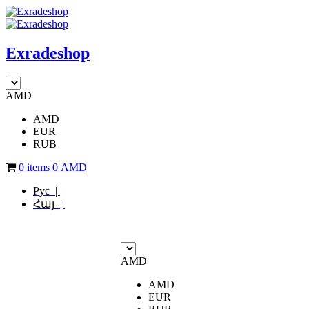
Exradeshop
AMD
AMD
EUR
RUB
0 items
0
AMD
Рус |
Հայ |
AMD
AMD
EUR