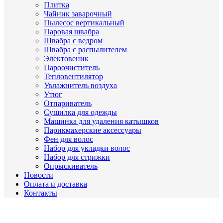
Плитка
Чайник заварочный
Пылесос вертикальный
Паровая швабра
Швабра с ведром
Швабра с распылителем
Электовеник
Пароочиститель
Тепловентилятор
Увлажнитель воздуха
Утюг
Отпариватель
Сушилка для одежды
Машинка для удаления катышков
Парикмахерские аксессуары
Фен для волос
Набор для укладки волос
Набор для стрижки
Опрыскиватель
Новости
Оплата и доставка
Контакты