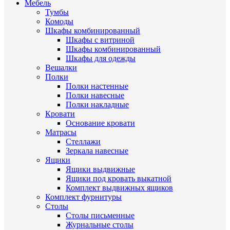
Мебель
Тумбы
Комоды
Шкафы комбинированный
Шкафы с витриной
Шкафы комбинированный
Шкафы для одежды
Вешалки
Полки
Полки настенные
Полки навесные
Полки накладные
Кровати
Основание кровати
Матрасы
Стеллажи
Зеркала навесные
Ящики
Ящики выдвижные
Ящики под кровать выкатной
Комплект выдвижных ящиков
Комплект фурнитуры
Столы
Столы письменные
Журнальные cтолы