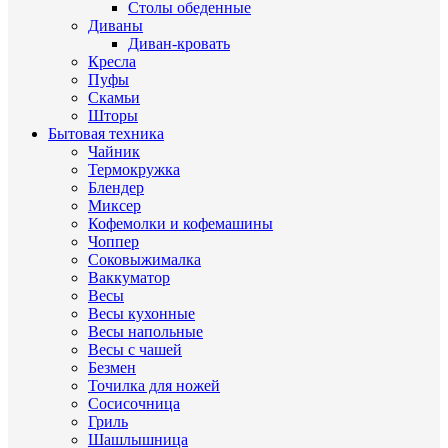
Столы обеденные
Диваны
Диван-кровать
Кресла
Пуфы
Скамьи
Шторы
Бытовая техника
Чайник
Термокружка
Блендер
Миксер
Кофемолки и кофемашины
Чоппер
Соковыжималка
Ваккуматор
Весы
Весы кухонные
Весы напольные
Весы с чашей
Безмен
Точилка для ножей
Сосисочница
Гриль
Шашлышница