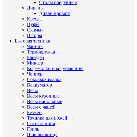
Столы обеденные
Диваны
Диван-кровать
Кресла
Пуфы
Скамьи
Шторы
Бытовая техника
Чайник
Термокружка
Блендер
Миксер
Кофемолки и кофемашины
Чоппер
Соковыжималка
Ваккуматор
Весы
Весы кухонные
Весы напольные
Весы с чашей
Безмен
Точилка для ножей
Сосисочница
Гриль
Шашлышница