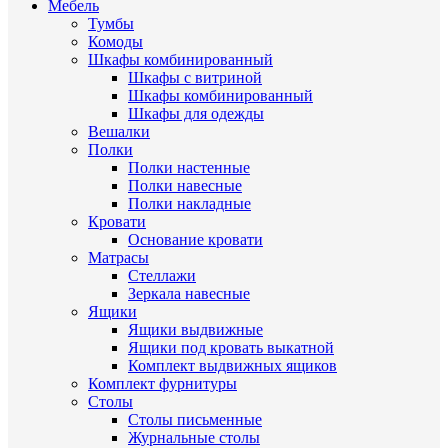
Мебель
Тумбы
Комоды
Шкафы комбинированный
Шкафы с витриной
Шкафы комбинированный
Шкафы для одежды
Вешалки
Полки
Полки настенные
Полки навесные
Полки накладные
Кровати
Основание кровати
Матрасы
Стеллажи
Зеркала навесные
Ящики
Ящики выдвижные
Ящики под кровать выкатной
Комплект выдвижных ящиков
Комплект фурнитуры
Столы
Столы письменные
Журнальные cтолы