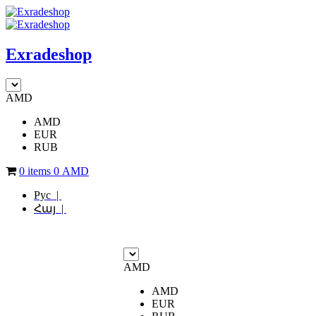
Exradeshop
AMD
AMD
EUR
RUB
0 items
0
AMD
Рус |
Հայ |
AMD
AMD
EUR