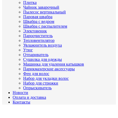
Плитка
Чайник заварочный
Пылесос вертикальный
Паровая швабра
Швабра с ведром
Швабра с распылителем
Электовеник
Пароочиститель
Тепловентилятор
Увлажнитель воздуха
Утюг
Отпариватель
Сушилка для одежды
Машинка для удаления катышков
Парикмахерские аксессуары
Фен для волос
Набор для укладки волос
Набор для стрижки
Опрыскиватель
Новости
Оплата и доставка
Контакты