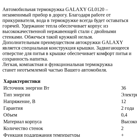
Автомобильная термокружка GALAXY GL0120 –
незаменимый прибор в дорогу. Благодаря работе от
прикуривателя, вода в термокружке всегда будет оставаться
горячей. Удержание тепла обеспечивает корпус из
высококачественной нержавеющей стали с двойными
стенками. Обжечься такой кружкой нельзя.
Дополнительным преимуществом автокружки GALAXY
является специальная конструкция крышки. Задвигающееся
отверстие для питья в крышке обеспечивает комфорт питья и
сохранность напитка.
Легкая, компактная и функциональная термокружка
станет неотъемлемой частью Вашего автомобиля.
Характеристики
Источник энергии Вт
36
Тип энергии
Электр
Напряжение, В
12
Гарантия
2 года
Объем
0,4
Материал корпуса
Высоко
Количество стенок
2
Функция поддержания температуры
+