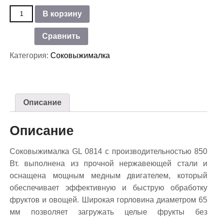
Количество
В корзину
товара
Соковыжималка
Сравнить
центробежная
GALAXY
Категория:
Соковыжималка
LINE
GL
0814
Описание
Описание
Соковыжималка GL 0814 с производительностью 850
Вт. выполнена из прочной нержавеющей стали и
оснащена мощным медным двигателем, который
обеспечивает эффективную и быструю обработку
фруктов и овощей. Широкая горловина диаметром 65
мм позволяет загружать целые фрукты без