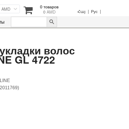
0 товаров
AMD
Հայ |
Рус |
0
AMD
Search Button
Search
ты
for:
укладки волос
NE GL 4722
 LINE
92011769)