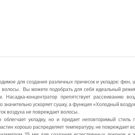
димое для создания различных причесок и укладок: фен, 
 волосы. Вы можете подобрать для себя идеальный режим 
. Насадка-концентратор препятствует рассеиванию воз
о значительно ускоряет сушку, а функция «Холодный возду
ок воздуха не повреждает волосы.
ко облегчает укладку, но и придает неповторимый стиль
стин хорошо распределяет температуру, не повреждает во
иаметром 25 мм для создания естественных локонов и э