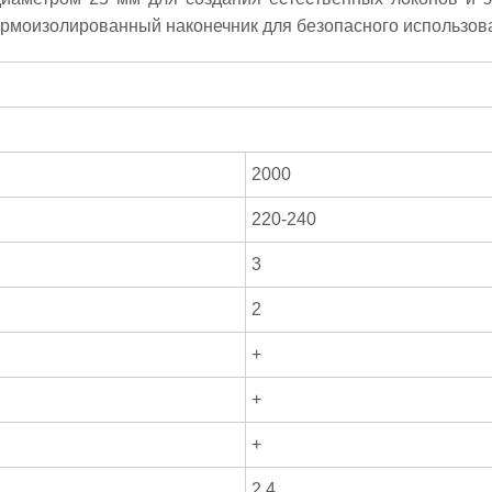
ермоизолированный наконечник для безопасного использов
2000
220-240
3
2
+
+
+
2,4