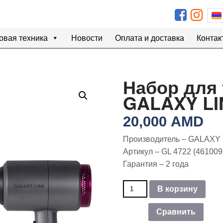
овая техника
Новости
Оплата и доставка
Контак
Набор для 
GALAXY LI
20,000
AMD
Производитель – GALAXY
Артикул – GL 4722 (46100
Гарантия – 2 года
Количество
В корзину
товара
Набор
Сравнить
для