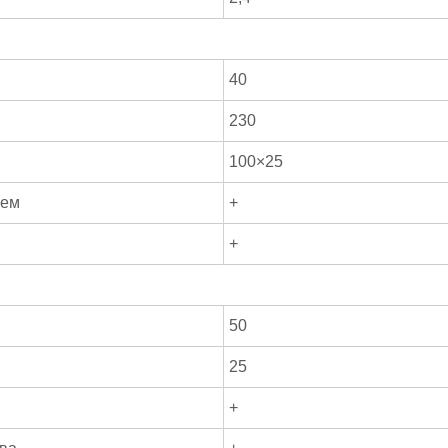
40
230
100×25
ием
+
+
50
25
+