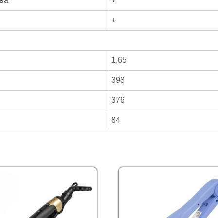
ева
+
+
1,65
398
376
84