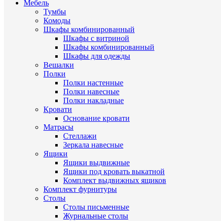
Мебель
Тумбы
Комоды
Шкафы комбинированный
Шкафы с витриной
Шкафы комбинированный
Шкафы для одежды
Вешалки
Полки
Полки настенные
Полки навесные
Полки накладные
Кровати
Основание кровати
Матрасы
Стеллажи
Зеркала навесные
Ящики
Ящики выдвижные
Ящики под кровать выкатной
Комплект выдвижных ящиков
Комплект фурнитуры
Столы
Столы письменные
Журнальные cтолы