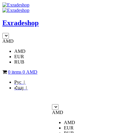
Exradeshop
AMD
AMD
EUR
RUB
0 items
0
AMD
Рус |
Հայ |
AMD
AMD
EUR