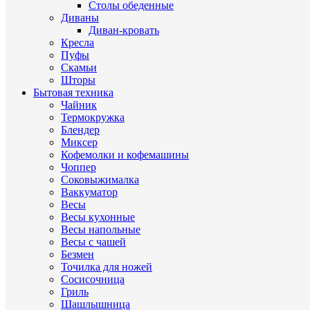
Столы обеденные
Диваны
Диван-кровать
Кресла
Пуфы
Скамьи
Шторы
Бытовая техника
Чайник
Термокружка
Блендер
Миксер
Кофемолки и кофемашины
Чоппер
Соковыжималка
Ваккуматор
Весы
Весы кухонные
Весы напольные
Весы с чашей
Безмен
Точилка для ножей
Сосисочница
Гриль
Шашлышница