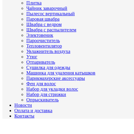
Плитка
Чайник заварочный
Пылесос вертикальный
Паровая швабра
Швабра с ведром
Швабра с распылителем
Электовеник
Пароочиститель
Тепловентилятор
Увлажнитель воздуха
Утюг
Отпариватель
Сушилка для одежды
Машинка для удаления катышков
Парикмахерские аксессуары
Фен для волос
Набор для укладки волос
Набор для стрижки
Опрыскиватель
Новости
Оплата и доставка
Контакты