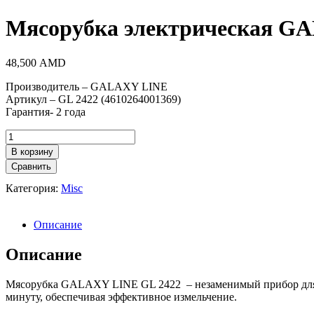
Мясорубка электрическая G
48,500
AMD
Производитель – GALAXY LINE
Артикул – GL 2422 (4610264001369)
Гарантия- 2 года
Количество
товара
В корзину
Мясорубка
Сравнить
электрическая
GALAXY
Категория:
Misc
LINE
GL
2422
Описание
Описание
Мясорубка GALAXY LINE GL 2422 – незаменимый прибор для при
минуту, обеспечивая эффективное измельчение.