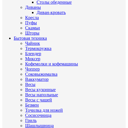
Столы обеденные
Диваны
Диван-кровать
Кресла
Пуфы
Скамьи
Шторы
Бытовая техника
Чайник
Термокружка
Блендер
Миксер
Кофемолки и кофемашины
Чоппер
Соковыжималка
Ваккуматор
Весы
Весы кухонные
Весы напольные
Весы с чашей
Безмен
Точилка для ножей
Сосисочница
Гриль
Шашлышница