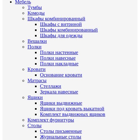
Мебель
Тумбы
Комоды
Шкафы комбинированный
Шкафы с витриной
Шкафы комбинированный
Шкафы для одежды
Вешалки
Полки
Полки настенные
Полки навесные
Полки накладные
Кровати
Основание кровати
Матрасы
Стеллажи
Зеркала навесные
Ящики
Ящики выдвижные
Ящики под кровать выкатной
Комплект выдвижных ящиков
Комплект фурнитуры
Столы
Столы письменные
Журнальные cтолы