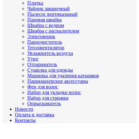
Плитка
Чайник заварочный
Пылесос вертикальный
Паровая швабра
Швабра с ведром
Швабра с распылителем
Электовеник
Пароочиститель
Тепловентилятор
Увлажнитель воздуха
Утюг
Отпариватель
Сушилка для одежды
Машинка для удаления катышков
Парикмахерские аксессуары
Фен для волос
Набор для укладки волос
Набор для стрижки
Опрыскиватель
Новости
Оплата и доставка
Контакты