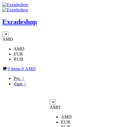
Exradeshop
AMD
AMD
EUR
RUB
0 items
0
AMD
Рус |
Հայ |
AMD
AMD
EUR