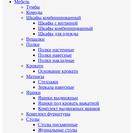
Мебель
Тумбы
Комоды
Шкафы комбинированный
Шкафы с витриной
Шкафы комбинированный
Шкафы для одежды
Вешалки
Полки
Полки настенные
Полки навесные
Полки накладные
Кровати
Основание кровати
Матрасы
Стеллажи
Зеркала навесные
Ящики
Ящики выдвижные
Ящики под кровать выкатной
Комплект выдвижных ящиков
Комплект фурнитуры
Столы
Столы письменные
Журнальные cтолы