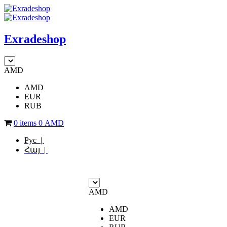
Exradeshop
AMD
AMD
EUR
RUB
0 items
0
AMD
Рус |
Հայ |
AMD
AMD
EUR