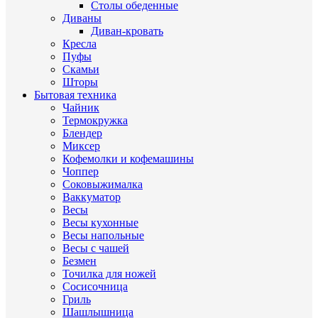
Столы обеденные
Диваны
Диван-кровать
Кресла
Пуфы
Скамьи
Шторы
Бытовая техника
Чайник
Термокружка
Блендер
Миксер
Кофемолки и кофемашины
Чоппер
Соковыжималка
Ваккуматор
Весы
Весы кухонные
Весы напольные
Весы с чашей
Безмен
Точилка для ножей
Сосисочница
Гриль
Шашлышница