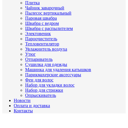
Плитка
Чайник заварочный
Пылесос вертикальный
Паровая швабра
Швабра с ведром
Швабра с распылителем
Электовеник
Пароочиститель
Тепловентилятор
Увлажнитель воздуха
Утюг
Отпариватель
Сушилка для одежды
Машинка для удаления катышков
Парикмахерские аксессуары
Фен для волос
Набор для укладки волос
Набор для стрижки
Опрыскиватель
Новости
Оплата и доставка
Контакты