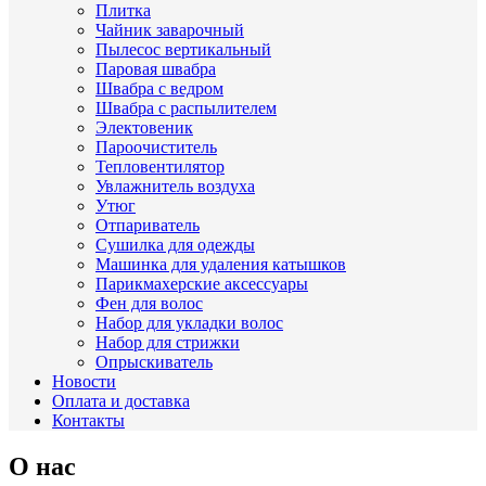
Плитка
Чайник заварочный
Пылесос вертикальный
Паровая швабра
Швабра с ведром
Швабра с распылителем
Электовеник
Пароочиститель
Тепловентилятор
Увлажнитель воздуха
Утюг
Отпариватель
Сушилка для одежды
Машинка для удаления катышков
Парикмахерские аксессуары
Фен для волос
Набор для укладки волос
Набор для стрижки
Опрыскиватель
Новости
Оплата и доставка
Контакты
О нас