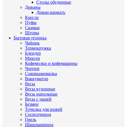
Столы обеденные
Диваны
Диван-кровать
Кресла
Пуфы
Скамьи
Шторы
Бытовая техника
Чайник
Термокружка
Блендер
Миксер
Кофемолки и кофемашины
Чоппер
Соковыжималка
Ваккуматор
Весы
Весы кухонные
Весы напольные
Весы с чашей
Безмен
Точилка для ножей
Сосисочница
Гриль
Шашлышница