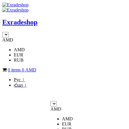
Exradeshop
AMD
AMD
EUR
RUB
0 items
0
AMD
Рус |
Հայ |
AMD
AMD
EUR