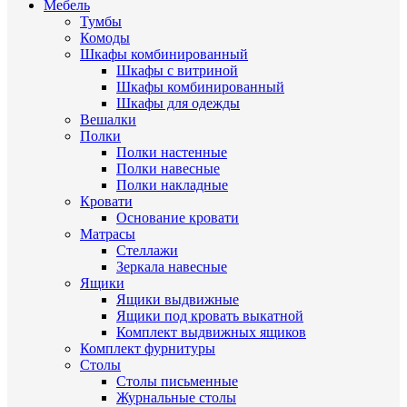
Мебель
Тумбы
Комоды
Шкафы комбинированный
Шкафы с витриной
Шкафы комбинированный
Шкафы для одежды
Вешалки
Полки
Полки настенные
Полки навесные
Полки накладные
Кровати
Основание кровати
Матрасы
Стеллажи
Зеркала навесные
Ящики
Ящики выдвижные
Ящики под кровать выкатной
Комплект выдвижных ящиков
Комплект фурнитуры
Столы
Столы письменные
Журнальные cтолы