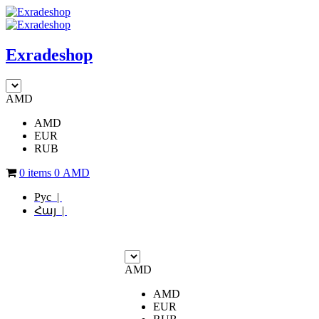
Exradeshop
AMD
AMD
EUR
RUB
0 items
0
AMD
Рус |
Հայ |
AMD
AMD
EUR