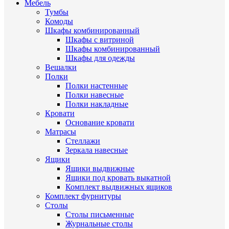
Мебель
Тумбы
Комоды
Шкафы комбинированный
Шкафы с витриной
Шкафы комбинированный
Шкафы для одежды
Вешалки
Полки
Полки настенные
Полки навесные
Полки накладные
Кровати
Основание кровати
Матрасы
Стеллажи
Зеркала навесные
Ящики
Ящики выдвижные
Ящики под кровать выкатной
Комплект выдвижных ящиков
Комплект фурнитуры
Столы
Столы письменные
Журнальные cтолы