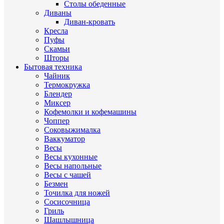
Столы обеденные
Диваны
Диван-кровать
Кресла
Пуфы
Скамьи
Шторы
Бытовая техника
Чайник
Термокружка
Блендер
Миксер
Кофемолки и кофемашины
Чоппер
Соковыжималка
Ваккуматор
Весы
Весы кухонные
Весы напольные
Весы с чашей
Безмен
Точилка для ножей
Сосисочница
Гриль
Шашлышница