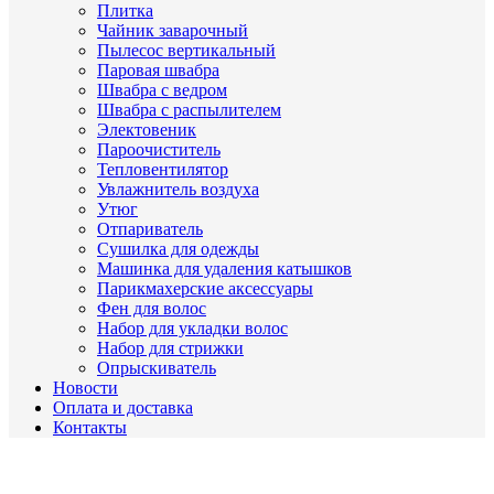
Плитка
Чайник заварочный
Пылесос вертикальный
Паровая швабра
Швабра с ведром
Швабра с распылителем
Электовеник
Пароочиститель
Тепловентилятор
Увлажнитель воздуха
Утюг
Отпариватель
Сушилка для одежды
Машинка для удаления катышков
Парикмахерские аксессуары
Фен для волос
Набор для укладки волос
Набор для стрижки
Опрыскиватель
Новости
Оплата и доставка
Контакты