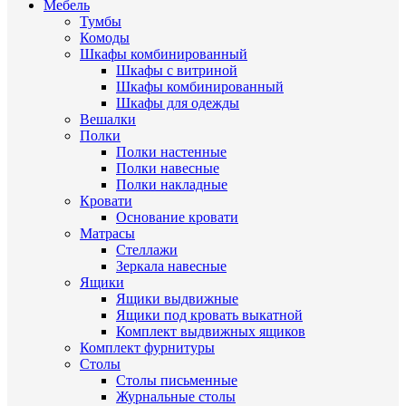
Мебель
Тумбы
Комоды
Шкафы комбинированный
Шкафы с витриной
Шкафы комбинированный
Шкафы для одежды
Вешалки
Полки
Полки настенные
Полки навесные
Полки накладные
Кровати
Основание кровати
Матрасы
Стеллажи
Зеркала навесные
Ящики
Ящики выдвижные
Ящики под кровать выкатной
Комплект выдвижных ящиков
Комплект фурнитуры
Столы
Столы письменные
Журнальные cтолы