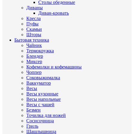
Столы обеденные
Диваны
Диван-кровать
Кресла
Пуфы
Скамьи
Шторы
Бытовая техника
Чайник
Термокружка
Блендер
Миксер
Кофемолки и кофемашины
Чоппер
Соковыжималка
Ваккуматор
Весы
Весы кухонные
Весы напольные
Весы с чашей
Безмен
Точилка для ножей
Сосисочница
Гриль
Шашлышница