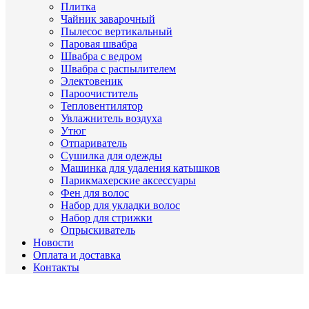
Плитка
Чайник заварочный
Пылесос вертикальный
Паровая швабра
Швабра с ведром
Швабра с распылителем
Электовеник
Пароочиститель
Тепловентилятор
Увлажнитель воздуха
Утюг
Отпариватель
Сушилка для одежды
Машинка для удаления катышков
Парикмахерские аксессуары
Фен для волос
Набор для укладки волос
Набор для стрижки
Опрыскиватель
Новости
Оплата и доставка
Контакты