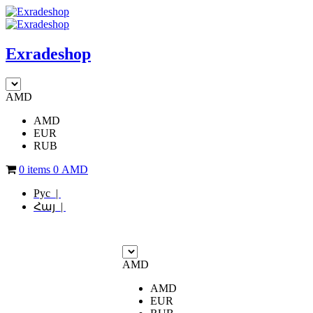
Exradeshop
AMD
AMD
EUR
RUB
0 items
0
AMD
Рус |
Հայ |
AMD
AMD
EUR