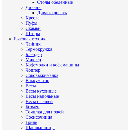
Столы обеденные
Диваны
Диван-кровать
Кресла
Пуфы
Скамьи
Шторы
Бытовая техника
Чайник
Термокружка
Блендер
Миксер
Кофемолки и кофемашины
Чоппер
Соковыжималка
Ваккуматор
Весы
Весы кухонные
Весы напольные
Весы с чашей
Безмен
Точилка для ножей
Сосисочница
Гриль
Шашлышница