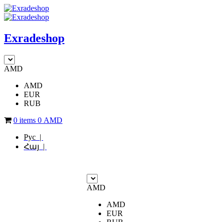
Exradeshop
AMD
AMD
EUR
RUB
0 items
0
AMD
Рус |
Հայ |
AMD
AMD
EUR