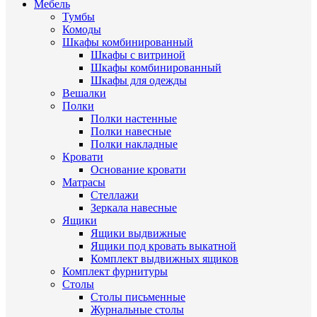
Мебель
Тумбы
Комоды
Шкафы комбинированный
Шкафы с витриной
Шкафы комбинированный
Шкафы для одежды
Вешалки
Полки
Полки настенные
Полки навесные
Полки накладные
Кровати
Основание кровати
Матрасы
Стеллажи
Зеркала навесные
Ящики
Ящики выдвижные
Ящики под кровать выкатной
Комплект выдвижных ящиков
Комплект фурнитуры
Столы
Столы письменные
Журнальные cтолы