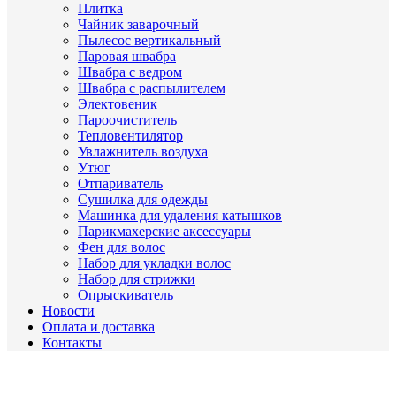
Плитка
Чайник заварочный
Пылесос вертикальный
Паровая швабра
Швабра с ведром
Швабра с распылителем
Электовеник
Пароочиститель
Тепловентилятор
Увлажнитель воздуха
Утюг
Отпариватель
Сушилка для одежды
Машинка для удаления катышков
Парикмахерские аксессуары
Фен для волос
Набор для укладки волос
Набор для стрижки
Опрыскиватель
Новости
Оплата и доставка
Контакты