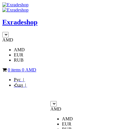
Exradeshop
AMD
AMD
EUR
RUB
0 items
0
AMD
Рус |
Հայ |
AMD
AMD
EUR