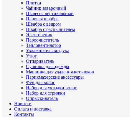
Плитка
Чайник заварочный
Пылесос вертикальный
Паровая швабра
Швабра с ведром
Швабра с распылителем
Электовеник
Пароочиститель
Тепловентилятор
Увлажнитель воздуха
Утюг
Отпариватель
Сушилка для одежды
Машинка для удаления катышков
Парикмахерские аксессуары
Фен для волос
Набор для укладки волос
Набор для стрижки
Опрыскиватель
Новости
Оплата и доставка
Контакты