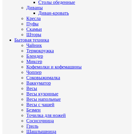
Столы обеденные
Диваны
Диван-кровать
Кресла
Пуфы
Скамьи
Шторы
Бытовая техника
Чайник
Термокружка
Блендер
Миксер
Кофемолки и кофемашины
Чоппер
Соковыжималка
Ваккуматор
Весы
Весы кухонные
Весы напольные
Весы с чашей
Безмен
Точилка для ножей
Сосисочница
Гриль
Шашлышница