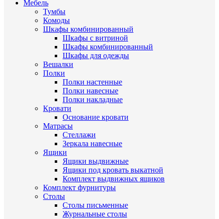
Мебель
Тумбы
Комоды
Шкафы комбинированный
Шкафы с витриной
Шкафы комбинированный
Шкафы для одежды
Вешалки
Полки
Полки настенные
Полки навесные
Полки накладные
Кровати
Основание кровати
Матрасы
Стеллажи
Зеркала навесные
Ящики
Ящики выдвижные
Ящики под кровать выкатной
Комплект выдвижных ящиков
Комплект фурнитуры
Столы
Столы письменные
Журнальные cтолы