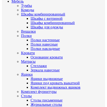
Мебель
Тумбы
Комоды
Шкафы комбинированный
Шкафы с витриной
Шкафы комбинированный
Шкафы для одежды
Вешалки
Полки
Полки настенные
Полки навесные
Полки накладные
Кровати
Основание кровати
Матрасы
Стеллажи
Зеркала навесные
Ящики
Ящики выдвижные
Ящики под кровать выкатной
Комплект выдвижных ящиков
Комплект фурнитуры
Столы
Столы письменные
Журнальные cтолы