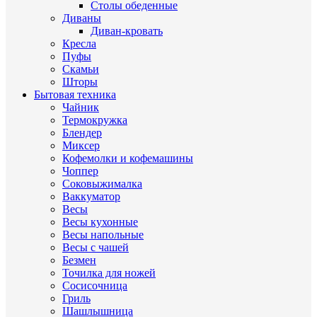
Столы обеденные
Диваны
Диван-кровать
Кресла
Пуфы
Скамьи
Шторы
Бытовая техника
Чайник
Термокружка
Блендер
Миксер
Кофемолки и кофемашины
Чоппер
Соковыжималка
Ваккуматор
Весы
Весы кухонные
Весы напольные
Весы с чашей
Безмен
Точилка для ножей
Сосисочница
Гриль
Шашлышница