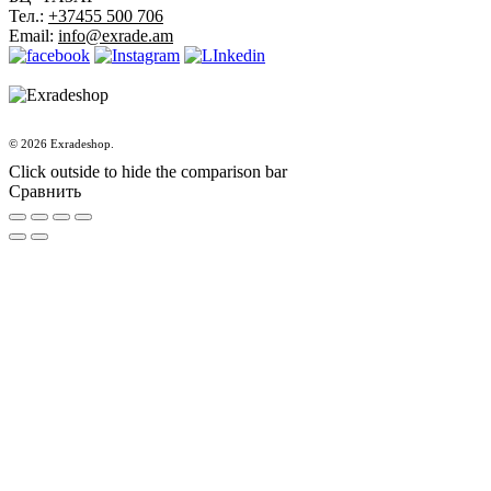
Тел.:
+37455 500 706
Email:
info@exrade.am
© 2026 Exradeshop.
Click outside to hide the comparison bar
Сравнить