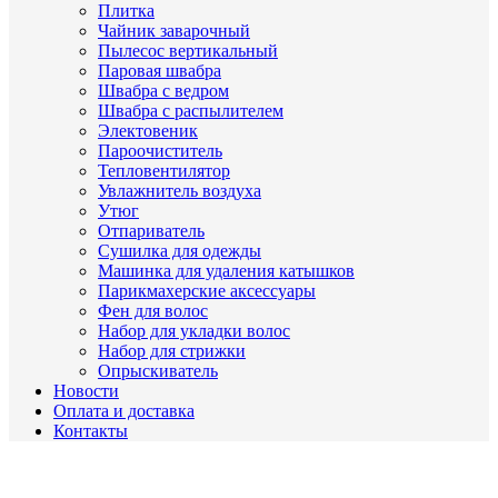
Плитка
Чайник заварочный
Пылесос вертикальный
Паровая швабра
Швабра с ведром
Швабра с распылителем
Электовеник
Пароочиститель
Тепловентилятор
Увлажнитель воздуха
Утюг
Отпариватель
Сушилка для одежды
Машинка для удаления катышков
Парикмахерские аксессуары
Фен для волос
Набор для укладки волос
Набор для стрижки
Опрыскиватель
Новости
Оплата и доставка
Контакты