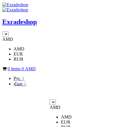
Exradeshop
AMD
AMD
EUR
RUB
0 items
0
AMD
Рус |
Հայ |
AMD
AMD
EUR