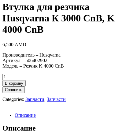
Втулка для резчика
Husqvarna К 3000 CnB, K
4000 CnB
6,500
AMD
Производитель – Husqvarna
Артикул – 506402902
Модель – Резчик K 4000 CnB
Количество
товара
В корзину
Втулка
Сравнить
для
резчика
Categories:
Запчасти
,
Запчасти
Husqvarna
К
3000
Описание
CnB,
K
Описание
4000
CnB