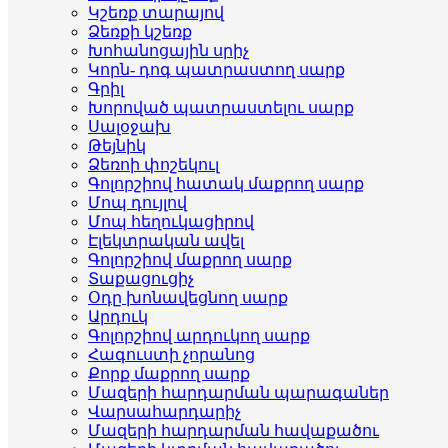
Կշեռք տարայով
Ձեռքի կշեռք
Խոհանոցային սրիչ
Կորն- դոգ պատրաստող սարք
Գրիլ
Խորոված պատրաստելու սարք
Սալօջախ
Թեյնիկ
Ձեռոի փոշեկուլ
Գոլորշիով հատակ մաքրող սարք
Մոպ դույլով
Մոպ հեղուկացիրով
Էլեկտրական ավել
Գոլորշիով մաքրող սարք
Տաքացուցիչ
Օդը խոնավեցնող սարք
Արդուկ
Գոլորշիով արդուկող սարք
Հագուստի չորանոց
Քորք մաքրող սարք
Մազերի հարդարման պարագաներ
Վարսահարդարիչ
Մազերի հարդարման հավաքածու