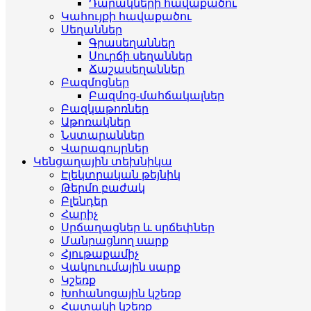
Դարակների հավաքածու
Կահույքի հավաքածու
Սեղաններ
Գրասեղաններ
Սուրճի սեղաններ
Ճաշասեղաններ
Բազմոցներ
Բազմոց-մահճակալներ
Բազկաթոռներ
Աթոռակներ
Նստարաններ
Վարագույրներ
Կենցաղային տեխնիկա
Էլեկտրական թեյնիկ
Թերմո բաժակ
Բլենդեր
Հարիչ
Սրճաղացներ և սրճեփներ
Մանրացնող սարք
Հյութաքամիչ
Վակուումային սարք
Կշեռք
Խոհանոցային կշեռք
Հատակի կշեռք