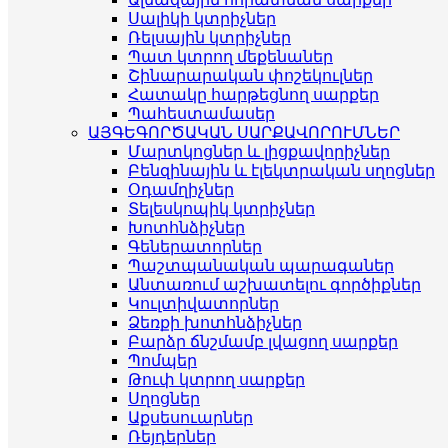
Սալիկի կտրիչներ
Ռելսային կտրիչներ
Պատ կտրող մեքենաներ
Շինարարական փոշեկուլներ
Հատակը հարթեցնող սարքեր
Պահեստամասեր
ԱՅԳԵԳՈՐԾԱԿԱՆ ՍԱՐՔԱՎՈՐՈՒՄՆԵՐ
Մարտկոցներ և լիցքավորիչներ
Բենզինային և էլեկտրական սղոցներ
Օդամղիչներ
Տելեսկոպիկ կտրիչներ
Խոտհնձիչներ
Գեներատորներ
Պաշտպանական պարագաներ
Անտառում աշխատելու գործիքներ
Կուլտիվատորներ
Ձեռքի խոտհնձիչներ
Բարձր ճնշմամբ լվացող սարքեր
Պոմպեր
Թուփ կտրող սարքեր
Սղոցներ
Աքսեսուարներ
Ռեյդերներ