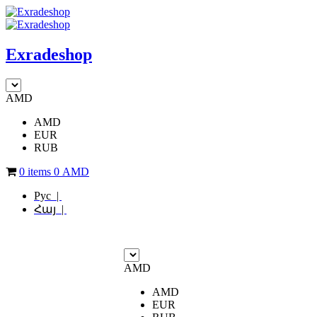
Exradeshop
AMD
AMD
EUR
RUB
0 items
0
AMD
Рус |
Հայ |
AMD
AMD
EUR