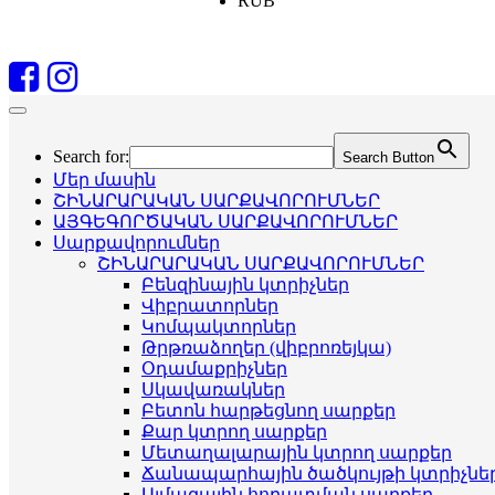
RUB
Search for:
Search Button
Մեր մասին
ՇԻՆԱՐԱՐԱԿԱՆ ՍԱՐՔԱՎՈՐՈՒՄՆԵՐ
ԱՅԳԵԳՈՐԾԱԿԱՆ ՍԱՐՔԱՎՈՐՈՒՄՆԵՐ
Սարքավորումներ
ՇԻՆԱՐԱՐԱԿԱՆ ՍԱՐՔԱՎՈՐՈՒՄՆԵՐ
Բենզինային կտրիչներ
Վիբրատորներ
Կոմպակտորներ
Թրթռաձողեր (վիբրոռեյկա)
Օդամաքրիչներ
Սկավառակներ
Բետոն հարթեցնող սարքեր
Քար կտրող սարքեր
Մետաղալարային կտրող սարքեր
Ճանապարհային ծածկույթի կտրիչնե
Ալմազային հորատման սարքեր