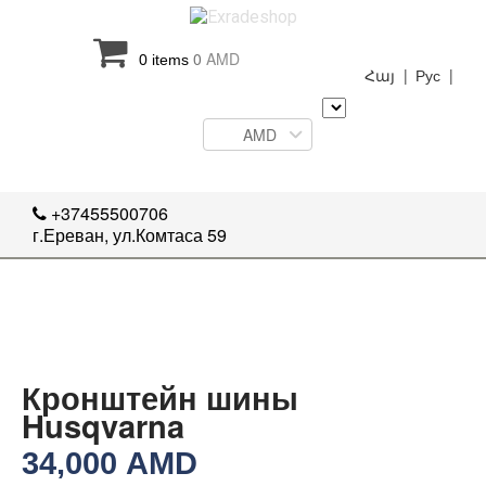
0
AMD
0 items
Հայ |
Рус |
AMD
+37455500706
г.Ереван, ул.Комтаса 59
Кронштейн шины
Husqvarna
34,000
AMD