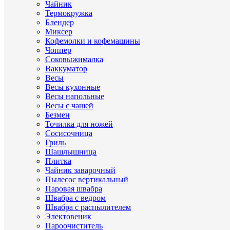
Чайник
Термокружка
Блендер
Миксер
Кофемолки и кофемашины
Чоппер
Соковыжималка
Ваккуматор
Весы
Весы кухонные
Весы напольные
Весы с чашей
Безмен
Точилка для ножей
Сосисочница
Гриль
Шашлышница
Плитка
Чайник заварочный
Пылесос вертикальный
Паровая швабра
Швабра с ведром
Швабра с распылителем
Электовеник
Пароочиститель