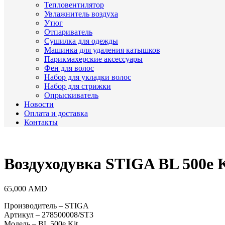
Тепловентилятор
Увлажнитель воздуха
Утюг
Отпариватель
Сушилка для одежды
Машинка для удаления катышков
Парикмахерские аксессуары
Фен для волос
Набор для укладки волос
Набор для стрижки
Опрыскиватель
Новости
Оплата и доставка
Контакты
Воздуходувка STIGA BL 500e K
65,000
AMD
Производитель – STIGA
Артикул – 278500008/ST3
Модель – BL 500e Kit