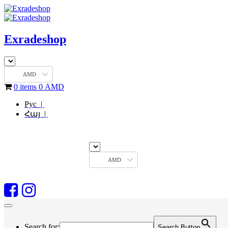
Exradeshop
AMD
0 items
0
AMD
Рус |
Հայ |
AMD
Search for:
Search Button