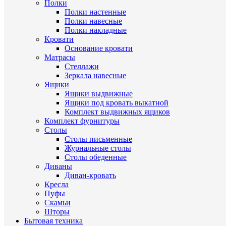
Полки
Полки настенные
Полки навесные
Полки накладные
Кровати
Основание кровати
Матрасы
Стеллажи
Зеркала навесные
Ящики
Ящики выдвижные
Ящики под кровать выкатной
Комплект выдвижных ящиков
Комплект фурнитуры
Столы
Столы письменные
Журнальные cтолы
Столы обеденные
Диваны
Диван-кровать
Кресла
Пуфы
Скамьи
Шторы
Бытовая техника