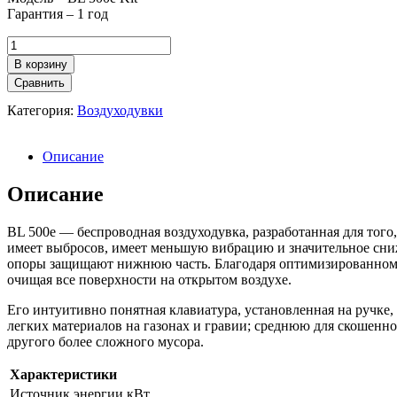
Гарантия – 1 год
Количество
товара
В корзину
Воздуходувка
Сравнить
STIGA
BL
Категория:
Воздуходувки
500e
Kit
Описание
Описание
BL 500e — беспроводная воздуходувка, разработанная для того,
имеет выбросов, имеет меньшую вибрацию и значительное сни
опоры защищают нижнюю часть. Благодаря оптимизированному 
очищая все поверхности на открытом воздухе.
Его интуитивно понятная клавиатура, установленная на ручке,
легких материалов на газонах и гравии; среднюю для скошенно
другого более сложного мусора.
Характеристики
Источник энергии кВт