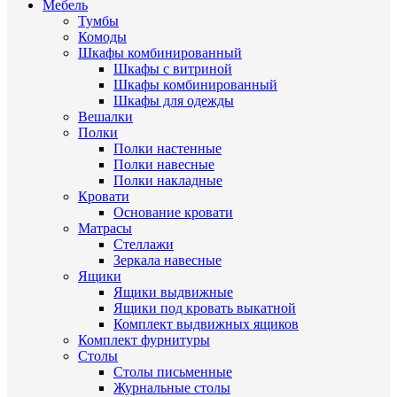
Мебель
Тумбы
Комоды
Шкафы комбинированный
Шкафы с витриной
Шкафы комбинированный
Шкафы для одежды
Вешалки
Полки
Полки настенные
Полки навесные
Полки накладные
Кровати
Основание кровати
Матрасы
Стеллажи
Зеркала навесные
Ящики
Ящики выдвижные
Ящики под кровать выкатной
Комплект выдвижных ящиков
Комплект фурнитуры
Столы
Столы письменные
Журнальные cтолы