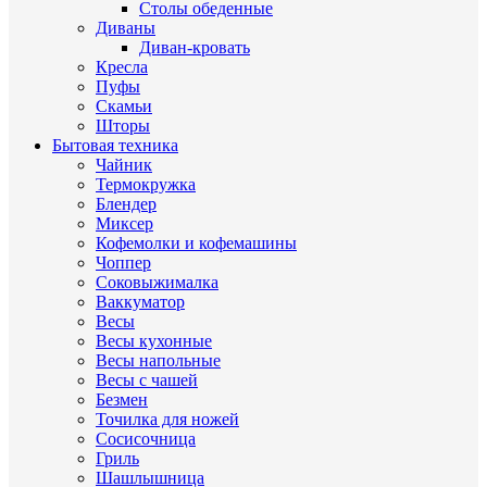
Столы обеденные
Диваны
Диван-кровать
Кресла
Пуфы
Скамьи
Шторы
Бытовая техника
Чайник
Термокружка
Блендер
Миксер
Кофемолки и кофемашины
Чоппер
Соковыжималка
Ваккуматор
Весы
Весы кухонные
Весы напольные
Весы с чашей
Безмен
Точилка для ножей
Сосисочница
Гриль
Шашлышница