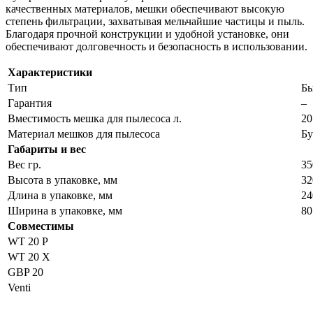
качественных материалов, мешки обеспечивают высокую
степень фильтрации, захватывая мельчайшие частицы и пыль.
Благодаря прочной конструкции и удобной установке, они
обеспечивают долговечность и безопасность в использовании.
Характеристики
Тип
Бы
Гарантия
–
Вместимость мешка для пылесоса л.
20
Материал мешков для пылесоса
Бу
Габариты и вес
Вес гр.
35
Высота в упаковке, мм
32
Длина в упаковке, мм
24
Ширина в упаковке, мм
80
Совместимы
WT 20 P
WT 20 X
GBP 20
Venti