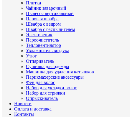
Плитка
Чайник заварочный
Пылесос вертикальный
Паровая швабра
Швабра с ведром
Швабра с распылителем
Электовеник
Пароочиститель
Тепловентилятор
Увлажнитель воздуха
Утюг
Отпариватель
Сушилка для одежды
Машинка для удаления катышков
Парикмахерские аксессуары
Фен для волос
Набор для укладки волос
Набор для стрижки
Опрыскиватель
Новости
Оплата и доставка
Контакты