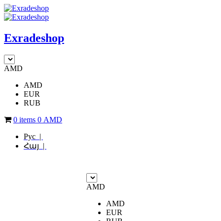
Exradeshop
AMD
AMD
EUR
RUB
0 items
0
AMD
Рус |
Հայ |
AMD
AMD
EUR