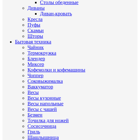
Столы обеденные
Диваны
Диван-кровать
Кресла
Пуфы
Скамьи
Шторы
Бытовая техника
Чайник
Термокружка
Блендер
Миксер
Кофемолки и кофемашины
Чоппер
Соковыжималка
Ваккуматор
Весы
Весы кухонные
Весы напольные
Весы с чашей
Безмен
Точилка для ножей
Сосисочница
Гриль
Шашлышница