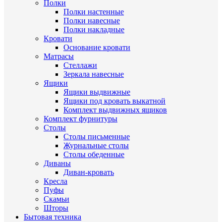
Полки
Полки настенные
Полки навесные
Полки накладные
Кровати
Основание кровати
Матрасы
Стеллажи
Зеркала навесные
Ящики
Ящики выдвижные
Ящики под кровать выкатной
Комплект выдвижных ящиков
Комплект фурнитуры
Столы
Столы письменные
Журнальные cтолы
Столы обеденные
Диваны
Диван-кровать
Кресла
Пуфы
Скамьи
Шторы
Бытовая техника