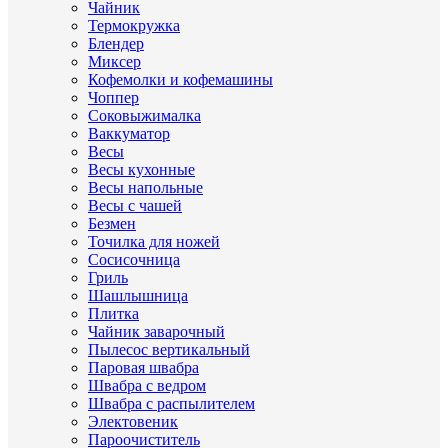
Чайник
Термокружка
Блендер
Миксер
Кофемолки и кофемашины
Чоппер
Соковыжималка
Ваккуматор
Весы
Весы кухонные
Весы напольные
Весы с чашей
Безмен
Точилка для ножей
Сосисочница
Гриль
Шашлышница
Плитка
Чайник заварочный
Пылесос вертикальный
Паровая швабра
Швабра с ведром
Швабра с распылителем
Электовеник
Пароочиститель