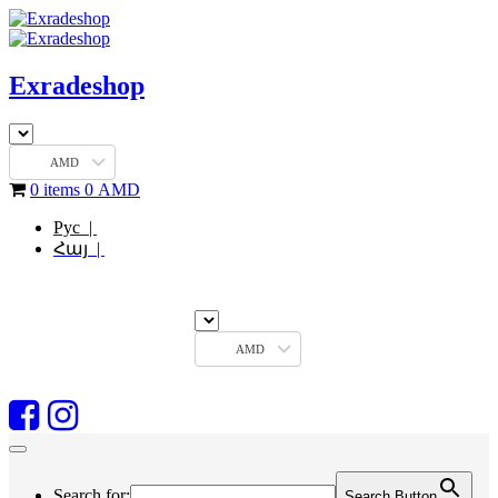
Exradeshop
AMD
0 items
0
AMD
Рус |
Հայ |
AMD
Search for:
Search Button