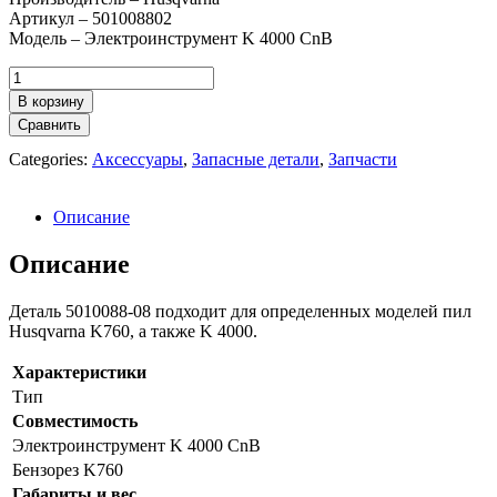
Артикул – 501008802
Модель – Электроинструмент K 4000 CnB
Количество
товара
В корзину
Винт
Сравнить
для
крепления
Categories:
Аксессуары
,
Запасные детали
,
Запчасти
алмазных
дисков
Husqvarna
Описание
Описание
Деталь 5010088-08 подходит для определенных моделей пил
Husqvarna K760, а также K 4000.
Характеристики
Тип
Совместимость
Электроинструмент K 4000 CnB
Бензорез K760
Габариты и вес