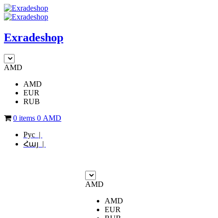
Exradeshop
AMD
AMD
EUR
RUB
0 items
0
AMD
Рус |
Հայ |
AMD
AMD
EUR