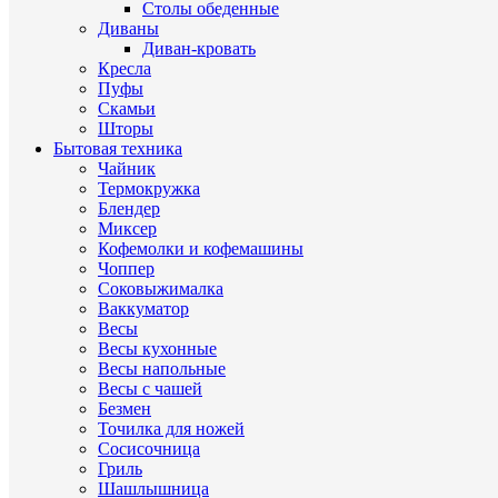
Столы обеденные
Диваны
Диван-кровать
Кресла
Пуфы
Скамьи
Шторы
Бытовая техника
Чайник
Термокружка
Блендер
Миксер
Кофемолки и кофемашины
Чоппер
Соковыжималка
Ваккуматор
Весы
Весы кухонные
Весы напольные
Весы с чашей
Безмен
Точилка для ножей
Сосисочница
Гриль
Шашлышница