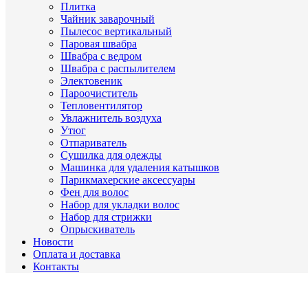
Плитка
Чайник заварочный
Пылесос вертикальный
Паровая швабра
Швабра с ведром
Швабра с распылителем
Электовеник
Пароочиститель
Тепловентилятор
Увлажнитель воздуха
Утюг
Отпариватель
Сушилка для одежды
Машинка для удаления катышков
Парикмахерские аксессуары
Фен для волос
Набор для укладки волос
Набор для стрижки
Опрыскиватель
Новости
Оплата и доставка
Контакты