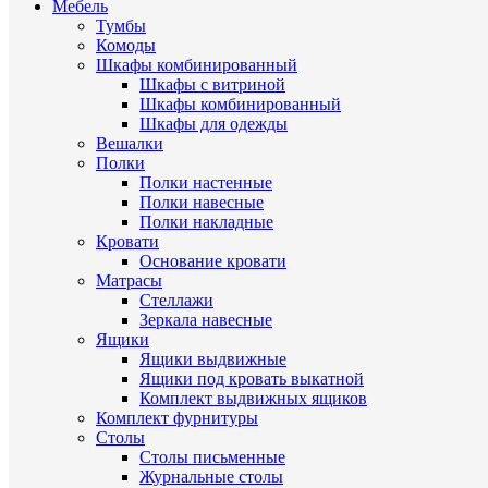
Мебель
Тумбы
Комоды
Шкафы комбинированный
Шкафы с витриной
Шкафы комбинированный
Шкафы для одежды
Вешалки
Полки
Полки настенные
Полки навесные
Полки накладные
Кровати
Основание кровати
Матрасы
Стеллажи
Зеркала навесные
Ящики
Ящики выдвижные
Ящики под кровать выкатной
Комплект выдвижных ящиков
Комплект фурнитуры
Столы
Столы письменные
Журнальные cтолы