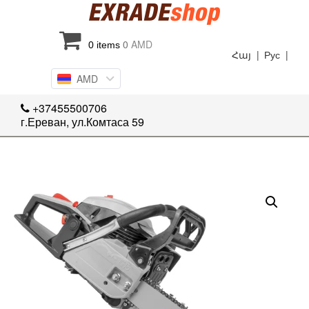
0
AMD
0 items
Հայ |
Рус |
AMD
+37455500706
г.Ереван, ул.Комтаса 59