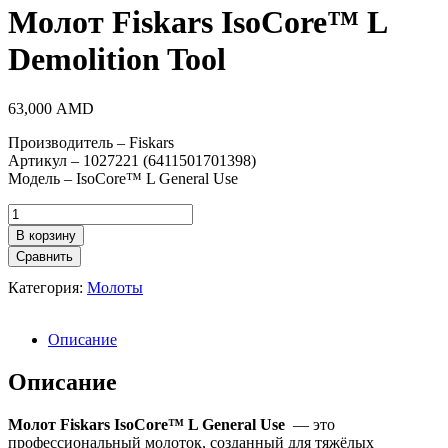
Молот Fiskars IsoCore™ L
Demolition Tool
63,000
AMD
Производитель – Fiskars
Артикул – 1027221 (6411501701398)
Модель – IsoCore™ L General Use
Количество
товара
В корзину
Молот
Сравнить
Fiskars
IsoCore™
Категория:
Молоты
L
Demolition
Tool
Описание
Описание
Молот Fiskars IsoCore™ L General Use
— это
профессиональный молоток, созданный для тяжёлых