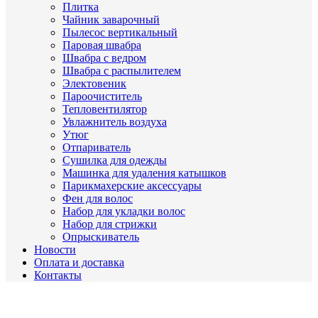
Плитка
Чайник заварочный
Пылесос вертикальный
Паровая швабра
Швабра с ведром
Швабра с распылителем
Электовеник
Пароочиститель
Тепловентилятор
Увлажнитель воздуха
Утюг
Отпариватель
Сушилка для одежды
Машинка для удаления катышков
Парикмахерские аксессуары
Фен для волос
Набор для укладки волос
Набор для стрижки
Опрыскиватель
Новости
Оплата и доставка
Контакты