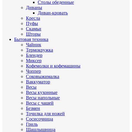
Столы обеденные
Диваны
Диван-кровать
Кресла
Пуфы
Скамьи
Шторы
Бытовая техника
Чайник
Термокружка
Блендер
Миксер
Кофемолки и кофемашины
Чоппер
Соковыжималка
Ваккуматор
Весы
Весы кухонные
Весы напольные
Весы с чашей
Безмен
Точилка для ножей
Сосисочница
Гриль
Шашлышница