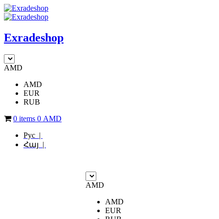
Exradeshop
AMD
AMD
EUR
RUB
0 items
0
AMD
Рус |
Հայ |
AMD
AMD
EUR