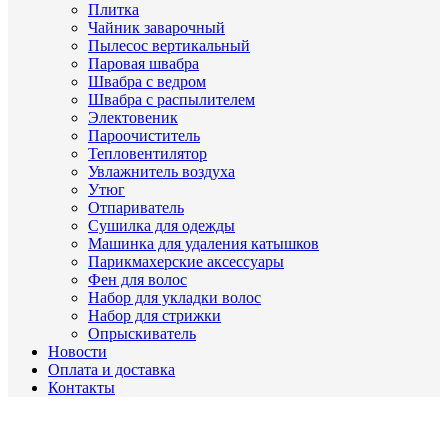
Плитка
Чайник заварочный
Пылесос вертикальный
Паровая швабра
Швабра с ведром
Швабра с распылителем
Электовеник
Пароочиститель
Тепловентилятор
Увлажнитель воздуха
Утюг
Отпариватель
Сушилка для одежды
Машинка для удаления катышков
Парикмахерские аксессуары
Фен для волос
Набор для укладки волос
Набор для стрижки
Опрыскиватель
Новости
Оплата и доставка
Контакты