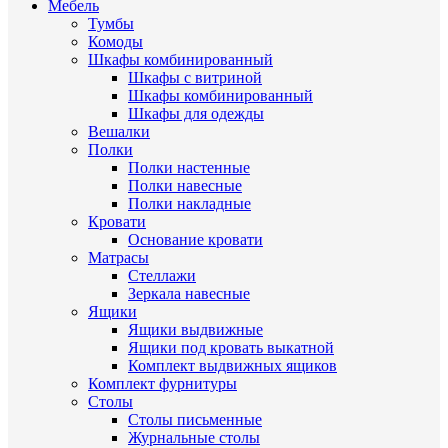
Мебель
Тумбы
Комоды
Шкафы комбинированный
Шкафы с витриной
Шкафы комбинированный
Шкафы для одежды
Вешалки
Полки
Полки настенные
Полки навесные
Полки накладные
Кровати
Основание кровати
Матрасы
Стеллажи
Зеркала навесные
Ящики
Ящики выдвижные
Ящики под кровать выкатной
Комплект выдвижных ящиков
Комплект фурнитуры
Столы
Столы письменные
Журнальные cтолы