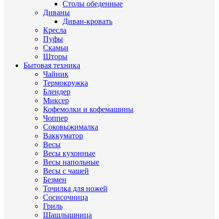
Столы обеденные
Диваны
Диван-кровать
Кресла
Пуфы
Скамьи
Шторы
Бытовая техника
Чайник
Термокружка
Блендер
Миксер
Кофемолки и кофемашины
Чоппер
Соковыжималка
Ваккуматор
Весы
Весы кухонные
Весы напольные
Весы с чашей
Безмен
Точилка для ножей
Сосисочница
Гриль
Шашлышница