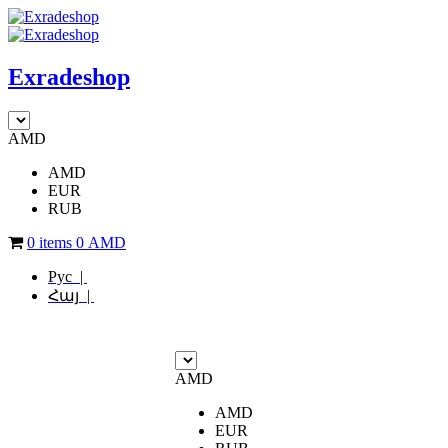
Exradeshop
AMD
AMD
EUR
RUB
0 items
0
AMD
Рус |
Հայ |
AMD
AMD
EUR