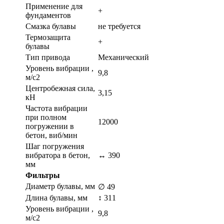
Применение для
+
фундаментов
Смазка булавы
не требуется
Термозащита
+
булавы
Тип привода
Механический
Уровень вибрации ,
9,8
м/с2
Центробежная сила,
3,15
кН
Частота вибрации
при полном
12000
погружении в
бетон, виб/мин
Шаг погружения
вибратора в бетон,
↔ 390
мм
Фильтры
Диаметр булавы, мм
∅ 49
Длина булавы, мм
↕ 311
Уровень вибрации ,
9,8
м/с2