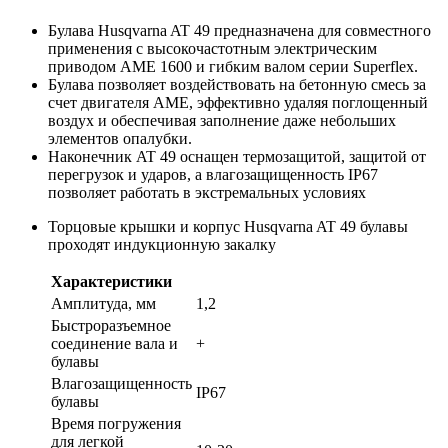
Булава Husqvarna AT 49 предназначена для совместного
применения с высокочастотным электрическим
приводом АМЕ 1600 и гибким валом серии Superflex.
Булава позволяет воздействовать на бетонную смесь за
счет двигателя AME, эффективно удаляя поглощенный
воздух и обеспечивая заполнение даже небольших
элементов опалубки.
Наконечник AT 49 оснащен термозащитой, защитой от
перегрузок и ударов, а влагозащищенность IP67
позволяет работать в экстремальных условиях
Торцовые крышки и корпус Husqvarna AT 49 булавы
проходят индукционную закалку
Характеристики
Амплитуда, мм
1,2
Быстроразъемное
соединение вала и
+
булавы
Влагозащищенность
IP67
булавы
Время погружения
для легкой