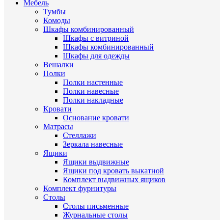
Мебель
Тумбы
Комоды
Шкафы комбинированный
Шкафы с витриной
Шкафы комбинированный
Шкафы для одежды
Вешалки
Полки
Полки настенные
Полки навесные
Полки накладные
Кровати
Основание кровати
Матрасы
Стеллажи
Зеркала навесные
Ящики
Ящики выдвижные
Ящики под кровать выкатной
Комплект выдвижных ящиков
Комплект фурнитуры
Столы
Столы письменные
Журнальные cтолы