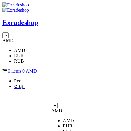
Exradeshop
AMD
AMD
EUR
RUB
0 items
0
AMD
Рус |
Հայ |
AMD
AMD
EUR