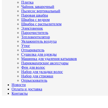
Плитка
Чайник заварочный
Пылесос вертикальный
Паровая швабра
Швабра с ведром
Швабра с распылителем
Электовеник
Пароочиститель
Тепловентилятор
Увлажнитель воздуха
Утюг
Отпариватель
Сушилка для одежды
Машинка для удаления катышков
Парикмахерские аксессуары
Фен для волос
Набор для укладки волос
Набор для стрижки
Опрыскиватель
Новости
Оплата и доставка
Контакты