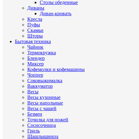
Столы обеденные
Диваны
Диван-кровать
Кресла
Пуфы
Скамьи
Шторы
Бытовая техника
Чайник
Термокружка
Блендер
Миксер
Кофемолки и кофемашины
Чоппер
Соковыжималка
Ваккуматор
Весы
Весы кухонные
Весы напольные
Весы с чашей
Безмен
Точилка для ножей
Сосисочница
Гриль
Шашлышница