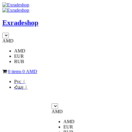
Exradeshop
AMD
AMD
EUR
RUB
0 items
0
AMD
Рус |
Հայ |
AMD
AMD
EUR