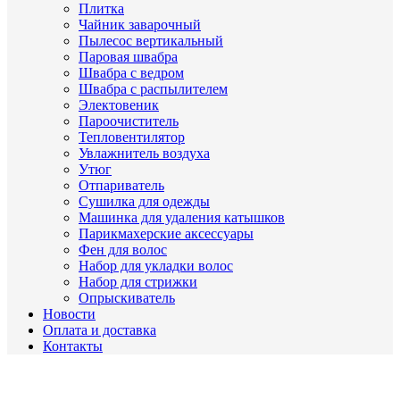
Плитка
Чайник заварочный
Пылесос вертикальный
Паровая швабра
Швабра с ведром
Швабра с распылителем
Электовеник
Пароочиститель
Тепловентилятор
Увлажнитель воздуха
Утюг
Отпариватель
Сушилка для одежды
Машинка для удаления катышков
Парикмахерские аксессуары
Фен для волос
Набор для укладки волос
Набор для стрижки
Опрыскиватель
Новости
Оплата и доставка
Контакты