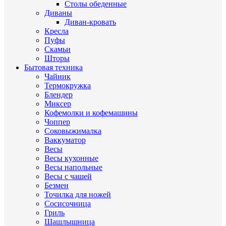
Столы обеденные
Диваны
Диван-кровать
Кресла
Пуфы
Скамьи
Шторы
Бытовая техника
Чайник
Термокружка
Блендер
Миксер
Кофемолки и кофемашины
Чоппер
Соковыжималка
Ваккуматор
Весы
Весы кухонные
Весы напольные
Весы с чашей
Безмен
Точилка для ножей
Сосисочница
Гриль
Шашлышница