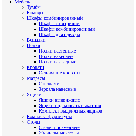
Мебель
Тумбы
Комоды
Шкафы комбинированный
Шкафы с витриной
Шкафы комбинированный
Шкафы для одежды
Вешалки
Полки
Полки настенные
Полки навесные
Полки накладные
Кровати
Основание кровати
Матрасы
Стеллажи
Зеркала навесные
Ящики
Ящики выдвижные
Ящики под кровать выкатной
Комплект выдвижных ящиков
Комплект фурнитуры
Столы
Столы письменные
Журнальные cтолы