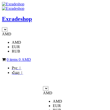
Exradeshop
AMD
AMD
EUR
RUB
0 items
0
AMD
Рус |
Հայ |
AMD
AMD
EUR