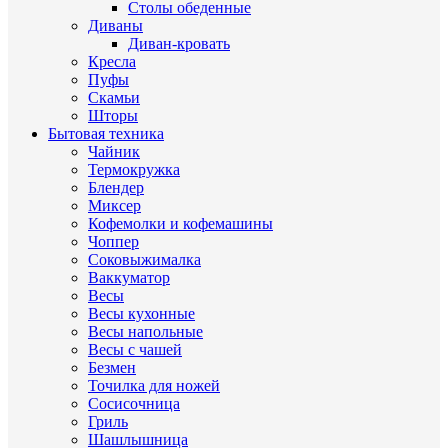
Столы обеденные
Диваны
Диван-кровать
Кресла
Пуфы
Скамьи
Шторы
Бытовая техника
Чайник
Термокружка
Блендер
Миксер
Кофемолки и кофемашины
Чоппер
Соковыжималка
Ваккуматор
Весы
Весы кухонные
Весы напольные
Весы с чашей
Безмен
Точилка для ножей
Сосисочница
Гриль
Шашлышница