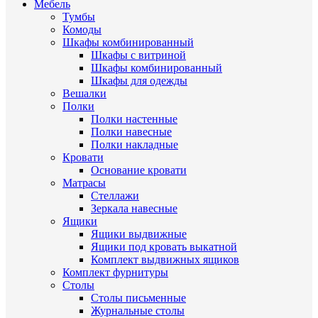
Мебель
Тумбы
Комоды
Шкафы комбинированный
Шкафы с витриной
Шкафы комбинированный
Шкафы для одежды
Вешалки
Полки
Полки настенные
Полки навесные
Полки накладные
Кровати
Основание кровати
Матрасы
Стеллажи
Зеркала навесные
Ящики
Ящики выдвижные
Ящики под кровать выкатной
Комплект выдвижных ящиков
Комплект фурнитуры
Столы
Столы письменные
Журнальные cтолы