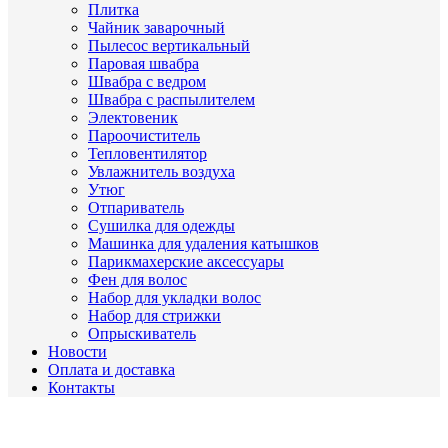
Плитка
Чайник заварочный
Пылесос вертикальный
Паровая швабра
Швабра с ведром
Швабра с распылителем
Электовеник
Пароочиститель
Тепловентилятор
Увлажнитель воздуха
Утюг
Отпариватель
Сушилка для одежды
Машинка для удаления катышков
Парикмахерские аксессуары
Фен для волос
Набор для укладки волос
Набор для стрижки
Опрыскиватель
Новости
Оплата и доставка
Контакты