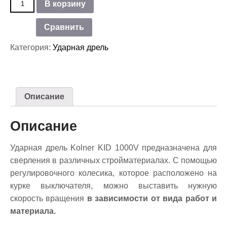
В корзину
товара
Ударная
Сравнить
дрель
Kolner
Категория:
Ударная дрель
KID
1000V
Описание
Описание
Ударная дрель Kolner KID 1000V предназначена для
сверления в различных стройматериалах. С помощью
регулировочного колесика, которое расположено на
курке выключателя, можно выставить нужную
скорость вращения
в зависимости от вида работ и
материала.