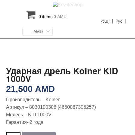
0
AMD
0 items
Հայ |
Рус |
AMD
Ударная дрель Kolner KID
1000V
21,500
AMD
Производитель – Kolner
Артикул – 8030100306 (4650067305257)
Модель – KID 1000V
Гарантия- 2 года
Количество