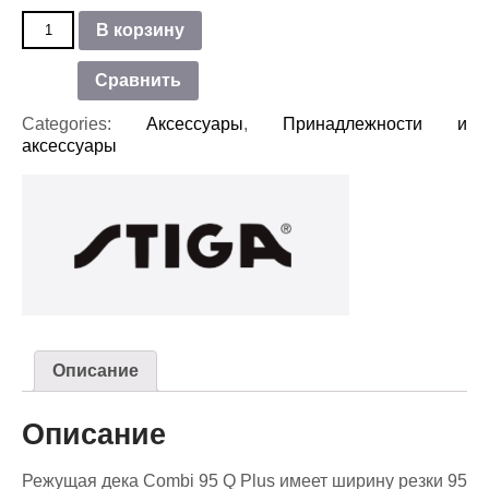
Количество
В корзину
товара
Передняя
Сравнить
дека
для
Categories:
Аксессуары
,
Принадлежности и
райдера
аксессуары
STIGA
Park
300
Описание
Описание
Режущая дека Combi 95 Q Plus имеет ширину резки 95