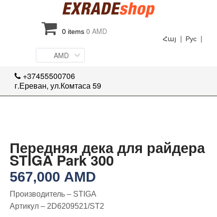
0
AMD
0 items
Հայ |
Рус |
AMD
+37455500706
г.Ереван, ул.Комтаса 59
Передняя дека для райдера
STIGA Park 300
567,000
AMD
Производитель – STIGA
Артикул – 2D6209521/ST2