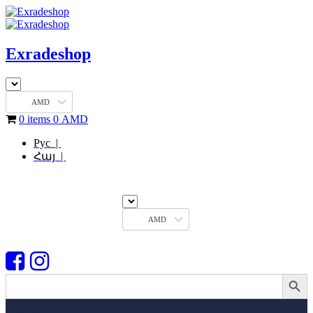
Exradeshop
AMD
0 items
0
AMD
Рус |
Հայ |
AMD
Search Button
Search
for: