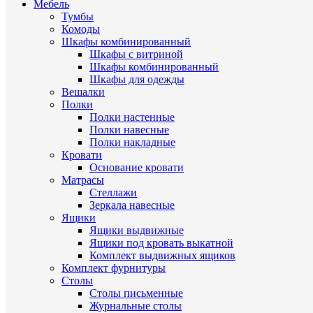
Мебель
Тумбы
Комоды
Шкафы комбинированный
Шкафы с витриной
Шкафы комбинированный
Шкафы для одежды
Вешалки
Полки
Полки настенные
Полки навесные
Полки накладные
Кровати
Основание кровати
Матрасы
Стеллажи
Зеркала навесные
Ящики
Ящики выдвижные
Ящики под кровать выкатной
Комплект выдвижных ящиков
Комплект фурнитуры
Столы
Столы письменные
Журнальные cтолы