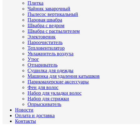
Плитка
Чайник заварочный
Пылесос вертикальный
Паровая швабра
Швабра с ведром
Швабра с распылителем
Электовеник
Пароочиститель
Тепловентилятор
Увлажнитель воздуха
Утюг
Отпариватель
Сушилка для одежды
Машинка для удаления катышков
Парикмахерские аксессуары
Фен для волос
Набор для укладки волос
Набор для стрижки
Опрыскиватель
Новости
Оплата и доставка
Контакты