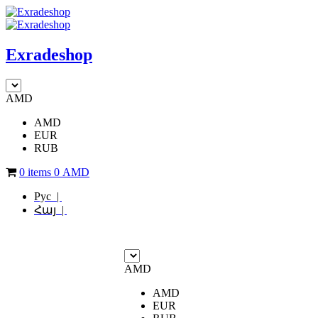
Exradeshop
AMD
AMD
EUR
RUB
0 items
0
AMD
Рус |
Հայ |
AMD
AMD
EUR