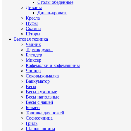
Столы обеденные
Диваны
Диван-кровать
Кресла
Пуфы
Скамьи
Шторы
Бытовая техника
Чайник
Термокружка
Блендер
Миксер
Кофемолки и кофемашины
Чоппер
Соковыжималка
Ваккуматор
Весы
Весы кухонные
Весы напольные
Весы с чашей
Безмен
Точилка для ножей
Сосисочница
Гриль
Шашлышница