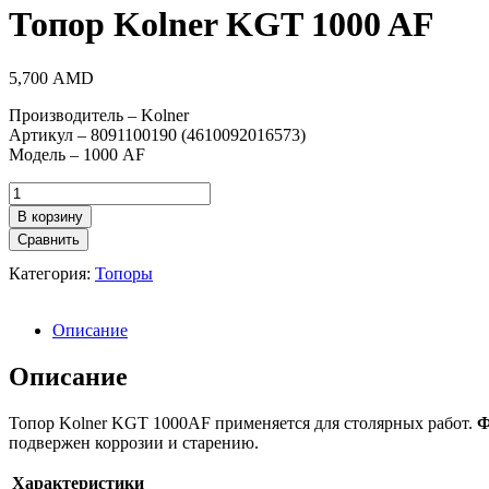
Топор Kolner KGT 1000 AF
5,700
AMD
Производитель – Kolner
Артикул – 8091100190 (4610092016573)
Модель – 1000 AF
Количество
товара
В корзину
Топор
Сравнить
Kolner
KGT
Категория:
Топоры
1000
AF
Описание
Описание
Топор Kolner KGT 1000AF применяется для столярных работ.
Ф
подвержен коррозии и старению.
Характеристики