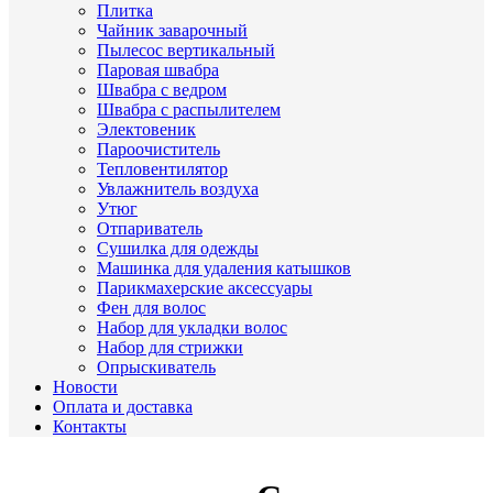
Плитка
Чайник заварочный
Пылесос вертикальный
Паровая швабра
Швабра с ведром
Швабра с распылителем
Электовеник
Пароочиститель
Тепловентилятор
Увлажнитель воздуха
Утюг
Отпариватель
Сушилка для одежды
Машинка для удаления катышков
Парикмахерские аксессуары
Фен для волос
Набор для укладки волос
Набор для стрижки
Опрыскиватель
Новости
Оплата и доставка
Контакты