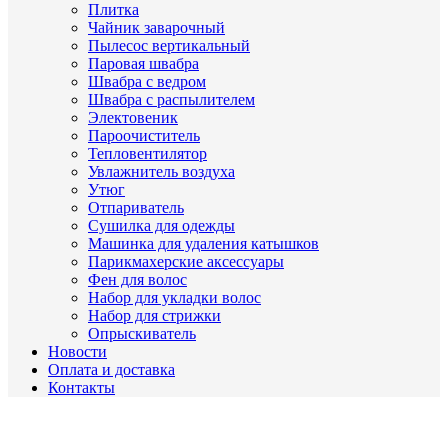
Плитка
Чайник заварочный
Пылесос вертикальный
Паровая швабра
Швабра с ведром
Швабра с распылителем
Электовеник
Пароочиститель
Тепловентилятор
Увлажнитель воздуха
Утюг
Отпариватель
Сушилка для одежды
Машинка для удаления катышков
Парикмахерские аксессуары
Фен для волос
Набор для укладки волос
Набор для стрижки
Опрыскиватель
Новости
Оплата и доставка
Контакты