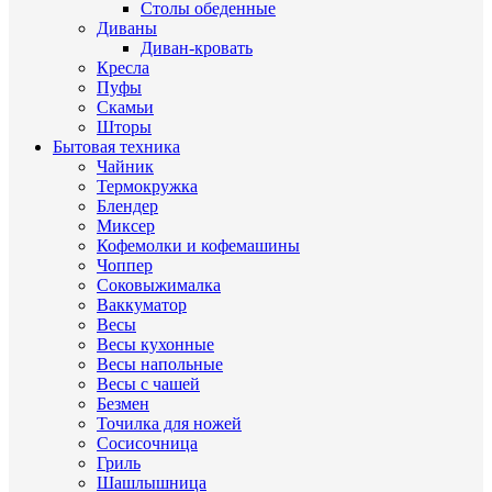
Столы обеденные
Диваны
Диван-кровать
Кресла
Пуфы
Скамьи
Шторы
Бытовая техника
Чайник
Термокружка
Блендер
Миксер
Кофемолки и кофемашины
Чоппер
Соковыжималка
Ваккуматор
Весы
Весы кухонные
Весы напольные
Весы с чашей
Безмен
Точилка для ножей
Сосисочница
Гриль
Шашлышница