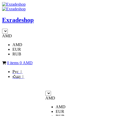
Exradeshop
AMD
AMD
EUR
RUB
0 items
0
AMD
Рус |
Հայ |
AMD
AMD
EUR