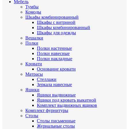
Мебель
Тумбы
Комоды
Шкафы комбинированный
Шкафы с витриной
Шкафы комбинированный
Шкафы для одежды
Вешалки
Полки
Полки настенные
Полки навесные
Полки накладные
Кровати
Основание кровати
Матрасы
Стеллажи
Зеркала навесные
Ящики
Ящики выдвижные
Ящики под кровать выкатной
Комплект выдвижных ящиков
Комплект фурнитуры
Столы
Столы письменные
Журнальные cтолы