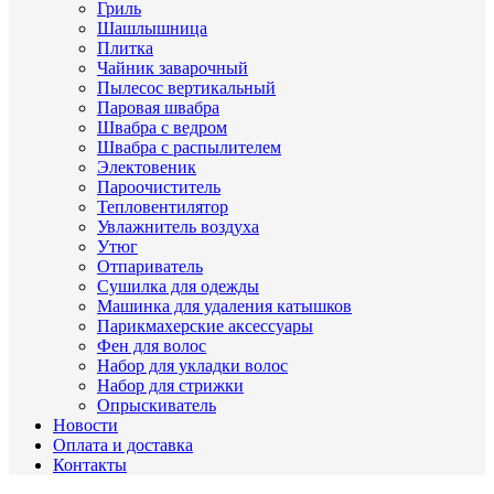
Гриль
Шашлышница
Плитка
Чайник заварочный
Пылесос вертикальный
Паровая швабра
Швабра с ведром
Швабра с распылителем
Электовеник
Пароочиститель
Тепловентилятор
Увлажнитель воздуха
Утюг
Отпариватель
Сушилка для одежды
Машинка для удаления катышков
Парикмахерские аксессуары
Фен для волос
Набор для укладки волос
Набор для стрижки
Опрыскиватель
Новости
Оплата и доставка
Контакты