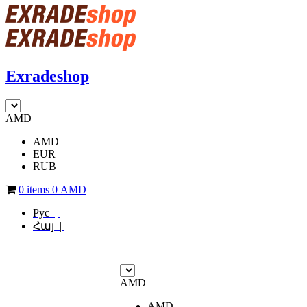
Exradeshop
AMD
AMD
EUR
RUB
0 items
0
AMD
Рус |
Հայ |
AMD
AMD