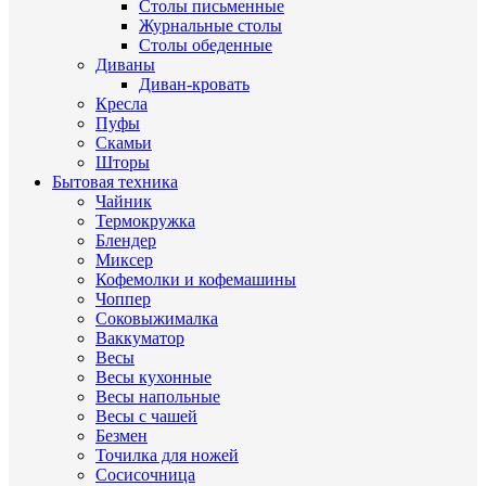
Столы письменные
Журнальные cтолы
Столы обеденные
Диваны
Диван-кровать
Кресла
Пуфы
Скамьи
Шторы
Бытовая техника
Чайник
Термокружка
Блендер
Миксер
Кофемолки и кофемашины
Чоппер
Соковыжималка
Ваккуматор
Весы
Весы кухонные
Весы напольные
Весы с чашей
Безмен
Точилка для ножей
Сосисочница