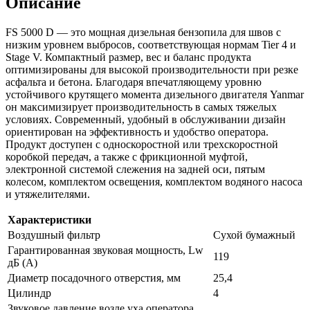
Описание
FS 5000 D — это мощная дизельная бензопила для швов с
низким уровнем выбросов, соответствующая нормам Tier 4 и
Stage V. Компактный размер, вес и баланс продукта
оптимизированы для высокой производительности при резке
асфальта и бетона. Благодаря впечатляющему уровню
устойчивого крутящего момента дизельного двигателя Yanmar
он максимизирует производительность в самых тяжелых
условиях. Современный, удобный в обслуживании дизайн
ориентирован на эффективность и удобство оператора.
Продукт доступен с односкоростной или трехскоростной
коробкой передач, а также с фрикционной муфтой,
электронной системой слежения на задней оси, пятым
колесом, комплектом освещения, комплектом водяного насоса
и утяжелителями.
Характеристики
Воздушный фильтр
Сухой бумажный
Гарантированная звуковая мощность, Lw
119
дБ (А)
Диаметр посадочного отверстия, мм
25,4
Цилиндр
4
Звуковое давление возле уха оператора,