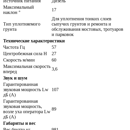
Источник питания
Дизель
Максимальный
17
наклон °
Для уплотнения тонких слоев
Тип уплотняемого
сыпучих грунтов и ремонта и
грунта
обслуживания мостовых, тротуаров
и парковок
Технические характеристики
Частота Гц
57
Центробежная сила Н
27
Скорость м/мин
60
Максимальная скорость
3,6
вперед
Звук и шум
Гарантированная
звуковая мощность Lw
107
дБ (А)
Гарантированная
звуковая мощность,
89
возле уха оператора Lw
дБ (А)
Габариты и вес
Вес брутто кг
981