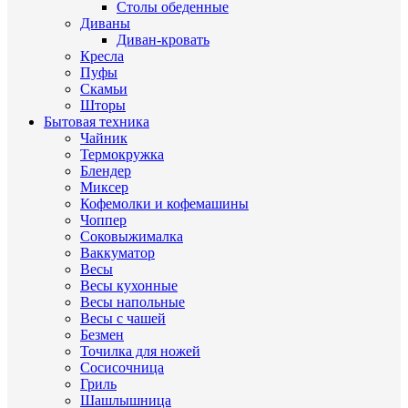
Столы обеденные
Диваны
Диван-кровать
Кресла
Пуфы
Скамьи
Шторы
Бытовая техника
Чайник
Термокружка
Блендер
Миксер
Кофемолки и кофемашины
Чоппер
Соковыжималка
Ваккуматор
Весы
Весы кухонные
Весы напольные
Весы с чашей
Безмен
Точилка для ножей
Сосисочница
Гриль
Шашлышница