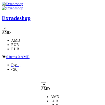
Exradeshop
AMD
AMD
EUR
RUB
0 items
0
AMD
Рус |
Հայ |
AMD
AMD
EUR