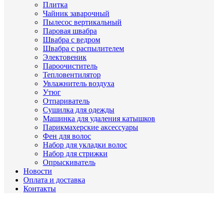
Плитка
Чайник заварочный
Пылесос вертикальный
Паровая швабра
Швабра с ведром
Швабра с распылителем
Электовеник
Пароочиститель
Тепловентилятор
Увлажнитель воздуха
Утюг
Отпариватель
Сушилка для одежды
Машинка для удаления катышков
Парикмахерские аксессуары
Фен для волос
Набор для укладки волос
Набор для стрижки
Опрыскиватель
Новости
Оплата и доставка
Контакты