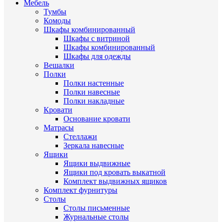
Мебель
Тумбы
Комоды
Шкафы комбинированный
Шкафы с витриной
Шкафы комбинированный
Шкафы для одежды
Вешалки
Полки
Полки настенные
Полки навесные
Полки накладные
Кровати
Основание кровати
Матрасы
Стеллажи
Зеркала навесные
Ящики
Ящики выдвижные
Ящики под кровать выкатной
Комплект выдвижных ящиков
Комплект фурнитуры
Столы
Столы письменные
Журнальные cтолы