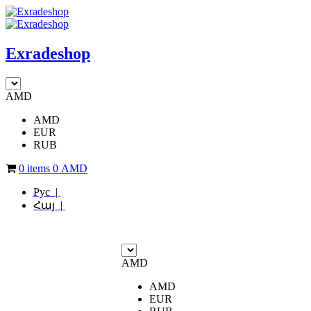
Exradeshop
AMD
AMD
EUR
RUB
0 items
0
AMD
Рус |
Հայ |
AMD
AMD
EUR