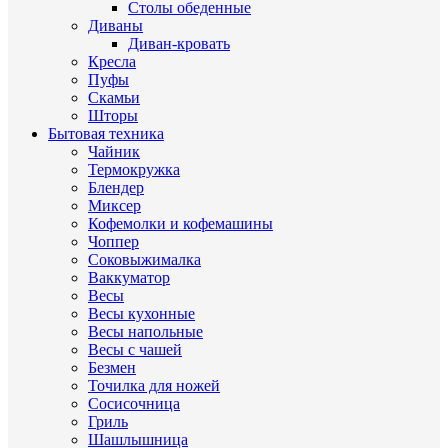
Столы обеденные
Диваны
Диван-кровать
Кресла
Пуфы
Скамьи
Шторы
Бытовая техника
Чайник
Термокружка
Блендер
Миксер
Кофемолки и кофемашины
Чоппер
Соковыжималка
Ваккуматор
Весы
Весы кухонные
Весы напольные
Весы с чашей
Безмен
Точилка для ножей
Сосисочница
Гриль
Шашлышница