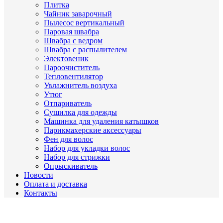
Плитка
Чайник заварочный
Пылесос вертикальный
Паровая швабра
Швабра с ведром
Швабра с распылителем
Электовеник
Пароочиститель
Тепловентилятор
Увлажнитель воздуха
Утюг
Отпариватель
Сушилка для одежды
Машинка для удаления катышков
Парикмахерские аксессуары
Фен для волос
Набор для укладки волос
Набор для стрижки
Опрыскиватель
Новости
Оплата и доставка
Контакты