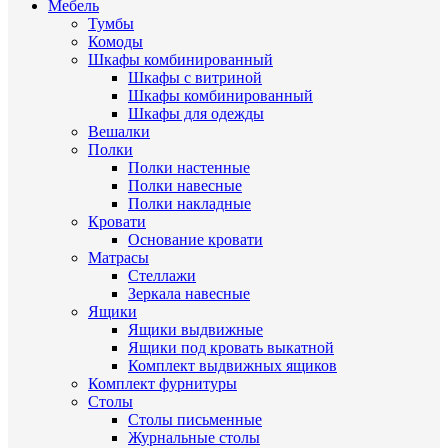
Мебель
Тумбы
Комоды
Шкафы комбинированный
Шкафы с витриной
Шкафы комбинированный
Шкафы для одежды
Вешалки
Полки
Полки настенные
Полки навесные
Полки накладные
Кровати
Основание кровати
Матрасы
Стеллажи
Зеркала навесные
Ящики
Ящики выдвижные
Ящики под кровать выкатной
Комплект выдвижных ящиков
Комплект фурнитуры
Столы
Столы письменные
Журнальные cтолы