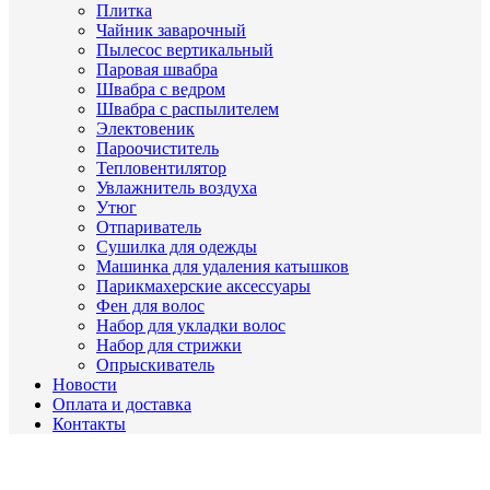
Плитка
Чайник заварочный
Пылесос вертикальный
Паровая швабра
Швабра с ведром
Швабра с распылителем
Электовеник
Пароочиститель
Тепловентилятор
Увлажнитель воздуха
Утюг
Отпариватель
Сушилка для одежды
Машинка для удаления катышков
Парикмахерские аксессуары
Фен для волос
Набор для укладки волос
Набор для стрижки
Опрыскиватель
Новости
Оплата и доставка
Контакты