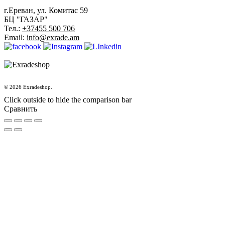
г.Ереван, ул. Комитас 59
БЦ "ГАЗАР"
Тел.:
+37455 500 706
Email:
info@exrade.am
© 2026 Exradeshop.
Click outside to hide the comparison bar
Сравнить