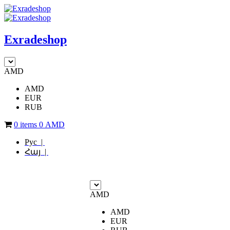
Exradeshop
AMD
AMD
EUR
RUB
0 items
0
AMD
Рус |
Հայ |
AMD
AMD
EUR