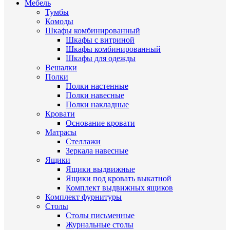
Мебель
Тумбы
Комоды
Шкафы комбинированный
Шкафы с витриной
Шкафы комбинированный
Шкафы для одежды
Вешалки
Полки
Полки настенные
Полки навесные
Полки накладные
Кровати
Основание кровати
Матрасы
Стеллажи
Зеркала навесные
Ящики
Ящики выдвижные
Ящики под кровать выкатной
Комплект выдвижных ящиков
Комплект фурнитуры
Столы
Столы письменные
Журнальные cтолы