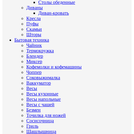
Столы обеденные
Диваны
Диван-кровать
Кресла
Пуфы
Скамьи
Шторы
Бытовая техника
Чайник
Термокружка
Блендер
Миксер
Кофемолки и кофемашины
Чоппер
Соковыжималка
Ваккуматор
Весы
Весы кухонные
Весы напольные
Весы с чашей
Безмен
Точилка для ножей
Сосисочница
Гриль
Шашлышница