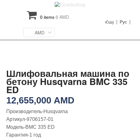
0
AMD
0 items
Հայ |
Рус |
AMD
Шлифовальная машина по
бетону Husqvarna BMC 335
ED
12,655,000
AMD
Производитель-Husqvarna
Артикул-9706157-01
Модель-BMC 335 ED
Гарантия-1 год