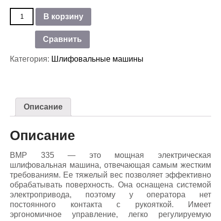
Количество
В корзину
товара
Шлифовальная
Сравнить
машина
по
Категория:
Шлифовальные машины
бетону
Husqvarna
BMC
335
ED
Описание
Описание
BMP 335 — это мощная электрическая
шлифовальная машина, отвечающая самым жестким
требованиям. Ee тяжелый вес позволяет эффективно
обрабатывать поверхность. Она оснащена системой
электропривода, поэтому у оператора нет
постоянного контакта с рукояткой. Имеет
эргономичное управление, легко регулируемую