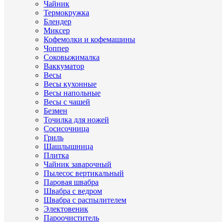
Чайник
Термокружка
Блендер
Миксер
Кофемолки и кофемашины
Чоппер
Соковыжималка
Ваккуматор
Весы
Весы кухонные
Весы напольные
Весы с чашей
Безмен
Точилка для ножей
Сосисочница
Гриль
Шашлышница
Плитка
Чайник заварочный
Пылесос вертикальный
Паровая швабра
Швабра с ведром
Швабра с распылителем
Электовеник
Пароочиститель