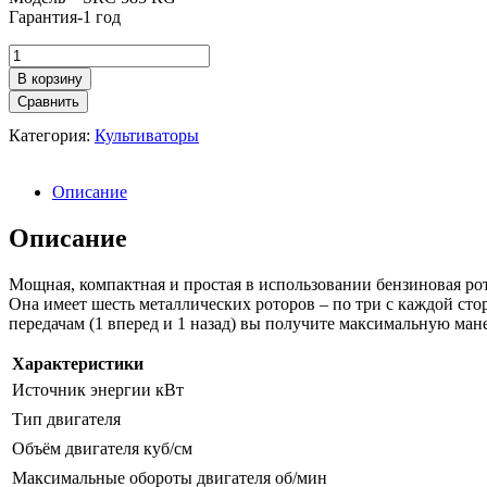
Гарантия-1 год
Количество
товара
В корзину
Бензиновый
Сравнить
мотокультиватор
STIGA
Категория:
Культиваторы
SRC
585
RG
Описание
Описание
Мощная, компактная и простая в использовании бензиновая ро
Она имеет шесть металлических роторов – по три с каждой сто
передачам (1 вперед и 1 назад) вы получите максимальную ман
Характеристики
Источник энергии кВт
Тип двигателя
Объём двигателя куб/см
Максимальные обороты двигателя об/мин