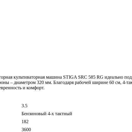
торная культиваторная машина STIGA SRC 585 RG идеально подх
роны – диаметром 320 мм. Благодаря рабочей ширине 60 см, 4-т
евренность и комфорт.
3.5
Бензиновый 4-х тактный
182
3600