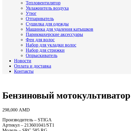
Тепловентилятор
Увлажнитель воздуха
Утюг
Отпариватель
Сушилка для одежды
Машинка для удаления катышков
Парикмахерские аксессуары
Фен для волос
Набор для укладки волос
Набор для стрижки
Опрыскиватель
Новости
Оплата и доставка
Контакты
Бензиновый мотокультиватор
298,000
AMD
Производитель – STIGA
Артикул – 213601041/ST1
Модель – SRC 585 RG