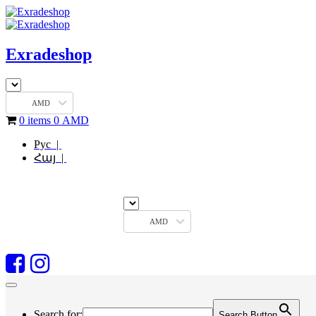
Exradeshop
AMD
0 items
0
AMD
Рус |
Հայ |
AMD
Search for:
Search Button