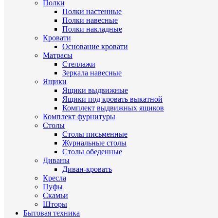
Полки
Полки настенные
Полки навесные
Полки накладные
Кровати
Основание кровати
Матрасы
Стеллажи
Зеркала навесные
Ящики
Ящики выдвижные
Ящики под кровать выкатной
Комплект выдвижных ящиков
Комплект фурнитуры
Столы
Столы письменные
Журнальные cтолы
Столы обеденные
Диваны
Диван-кровать
Кресла
Пуфы
Скамьи
Шторы
Бытовая техника