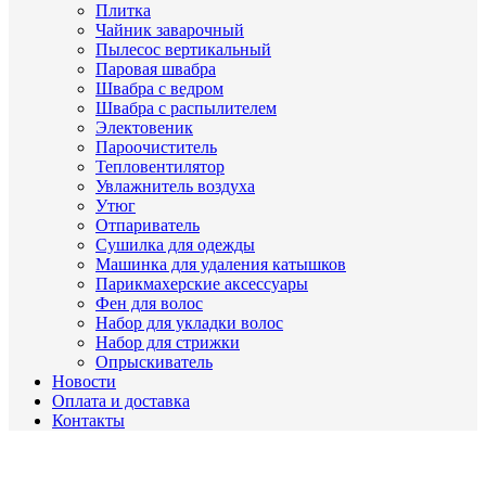
Плитка
Чайник заварочный
Пылесос вертикальный
Паровая швабра
Швабра с ведром
Швабра с распылителем
Электовеник
Пароочиститель
Тепловентилятор
Увлажнитель воздуха
Утюг
Отпариватель
Сушилка для одежды
Машинка для удаления катышков
Парикмахерские аксессуары
Фен для волос
Набор для укладки волос
Набор для стрижки
Опрыскиватель
Новости
Оплата и доставка
Контакты