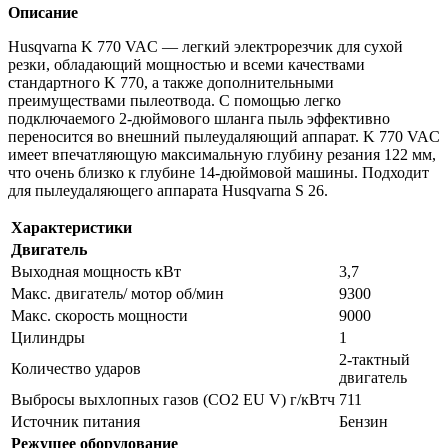
Описание
Husqvarna K 770 VAC — легкий электрорезчик для сухой
резки, обладающий мощностью и всеми качествами
стандартного K 770, а также дополнительными
преимуществами пылеотвода. С помощью легко
подключаемого 2-дюймового шланга пыль эффективно
переносится во внешний пылеудаляющий аппарат. K 770 VAC
имеет впечатляющую максимальную глубину резания 122 мм,
что очень близко к глубине 14-дюймовой машины. Подходит
для пылеудаляющего аппарата Husqvarna S 26.
Характеристики
Двигатель
Выходная мощность кВт
3,7
Макс. двигатель/ мотор об/мин
9300
Макс. скорость мощности
9000
Цилиндры
1
2-тактный
Количество ударов
двигатель
Выбросы выхлопных газов (CO2 EU V) г/кВтч
711
Источник питания
Бензин
Режущее оборудование