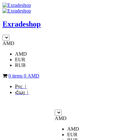
Exradeshop
AMD
AMD
EUR
RUB
0 items
0
AMD
Рус |
Հայ |
AMD
AMD
EUR