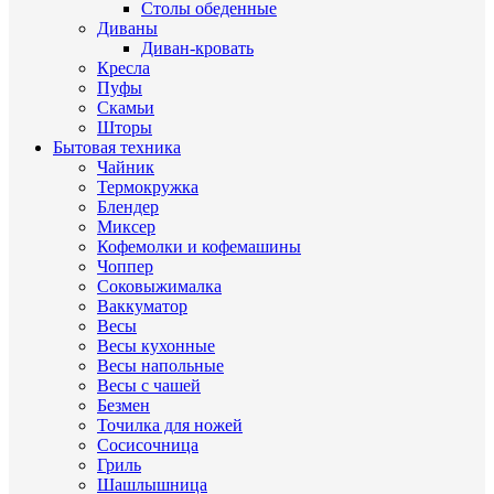
Столы обеденные
Диваны
Диван-кровать
Кресла
Пуфы
Скамьи
Шторы
Бытовая техника
Чайник
Термокружка
Блендер
Миксер
Кофемолки и кофемашины
Чоппер
Соковыжималка
Ваккуматор
Весы
Весы кухонные
Весы напольные
Весы с чашей
Безмен
Точилка для ножей
Сосисочница
Гриль
Шашлышница