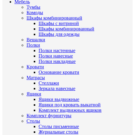
Мебель
Тумбы
Комоды
Шкафы комбинированный
Шкафы с витриной
Шкафы комбинированный
Шкафы для одежды
Вешалки
Полки
Полки настенные
Полки навесные
Полки накладные
Кровати
Основание кровати
Матрасы
Стеллажи
Зеркала навесные
Ящики
Ящики выдвижные
Ящики под кровать выкатной
Комплект выдвижных ящиков
Комплект фурнитуры
Столы
Столы письменные
Журнальные cтолы