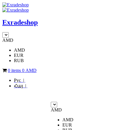
Exradeshop
AMD
AMD
EUR
RUB
0 items
0
AMD
Рус |
Հայ |
AMD
AMD
EUR