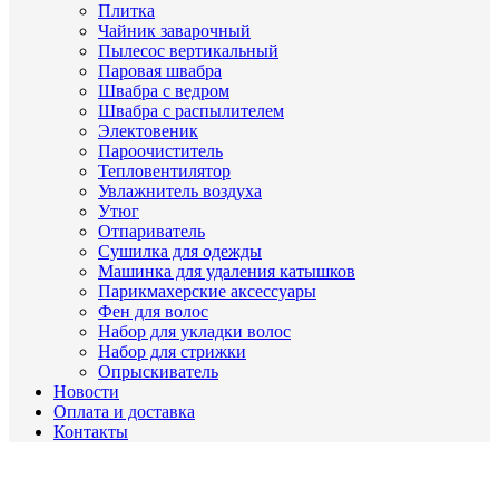
Плитка
Чайник заварочный
Пылесос вертикальный
Паровая швабра
Швабра с ведром
Швабра с распылителем
Электовеник
Пароочиститель
Тепловентилятор
Увлажнитель воздуха
Утюг
Отпариватель
Сушилка для одежды
Машинка для удаления катышков
Парикмахерские аксессуары
Фен для волос
Набор для укладки волос
Набор для стрижки
Опрыскиватель
Новости
Оплата и доставка
Контакты