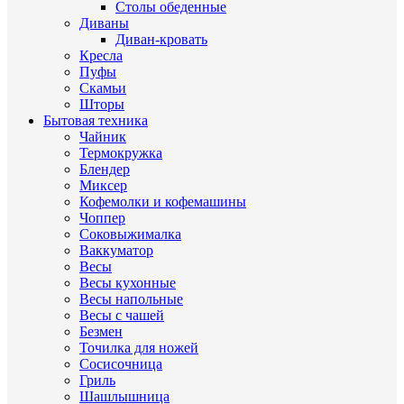
Столы обеденные
Диваны
Диван-кровать
Кресла
Пуфы
Скамьи
Шторы
Бытовая техника
Чайник
Термокружка
Блендер
Миксер
Кофемолки и кофемашины
Чоппер
Соковыжималка
Ваккуматор
Весы
Весы кухонные
Весы напольные
Весы с чашей
Безмен
Точилка для ножей
Сосисочница
Гриль
Шашлышница