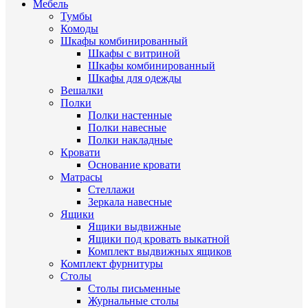
Мебель
Тумбы
Комоды
Шкафы комбинированный
Шкафы с витриной
Шкафы комбинированный
Шкафы для одежды
Вешалки
Полки
Полки настенные
Полки навесные
Полки накладные
Кровати
Основание кровати
Матрасы
Стеллажи
Зеркала навесные
Ящики
Ящики выдвижные
Ящики под кровать выкатной
Комплект выдвижных ящиков
Комплект фурнитуры
Столы
Столы письменные
Журнальные cтолы