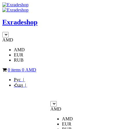
Exradeshop
AMD
AMD
EUR
RUB
0 items
0
AMD
Рус |
Հայ |
AMD
AMD
EUR