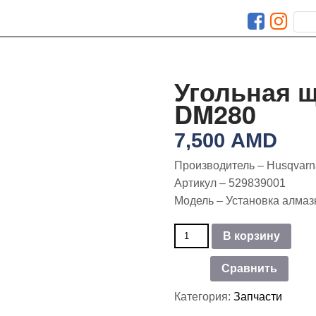
Угольная щ
DM280
7,500
AMD
Производитель – Husqvar
Артикул – 529839001
Модель – Установка алмаз
Количество
В корзину
товара
Угольная
Сравнить
щетка
Husqvarna
Категория:
Запчасти
DM280