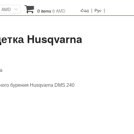
AMD
Հայ |
Рус |
0
AMD
0 items
етка Husqvarna
na
ного бурения Husqvarna DMS 240